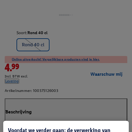
Soort:
Rond 40 cl
Rond 40 cl
Online uitverkocht! Vergelijkbare producten vind je hier.
4.99
Waarschuw mij
Incl. BTW excl.
Levering
Artikelnummer:
100375126003
Beschrijving
Voordat we verder gaan: de verwerking van