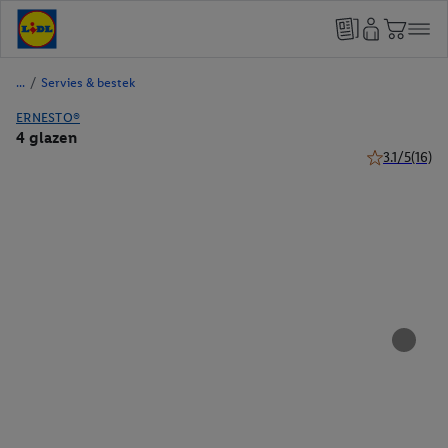
/
Servies & bestek
ERNESTO®
4 glazen
3.1/5
(16)
3.1 van 5 ster