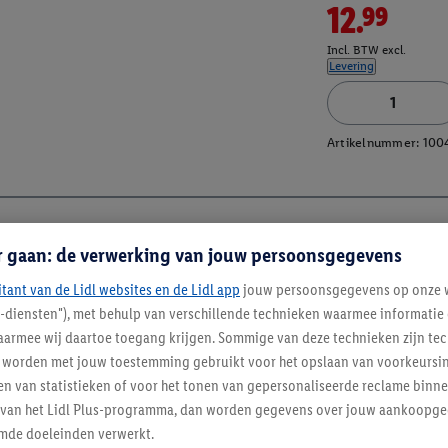
12.99
Incl. BTW excl.
Levering
Artikelnummer:
100
r gaan: de verwerking van jouw persoonsgegevens
itant van de Lidl websites en de Lidl app
jouw persoonsgegevens op onze w
l-diensten"), met behulp van verschillende technieken waarmee informati
armee wij daartoe toegang krijgen. Sommige van deze technieken zijn tec
worden met jouw toestemming gebruikt voor het opslaan van voorkeursins
n van statistieken of voor het tonen van gepersonaliseerde reclame binne
ent van het Lidl Plus-programma, dan worden gegevens over jouw aankoopge
mde doeleinden verwerkt.