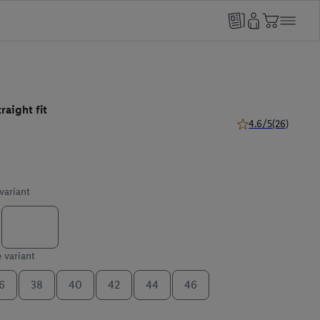
raight fit
4.6/5
(26)
4.6 van 5 sterren (
 variant
e variant
6
38
40
42
44
46