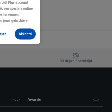
n Lidl Plus-account
A. een speciale online
te herkennen in
an jouw gehashte e-
aan jou zijn
ssen
Akkoord
r producten waarin je
 winkel te plaatsen
innen verschillende
 van jouw gehashte e-
30 dagen bedenktijd
an jou kunnen worden
erking.
en vergelijkbare
en. Meer informatie,
Awards
t moment in te
r
voor meer informatie