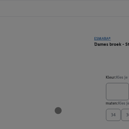
ESMARA®
Dames broek - St
Kleur:
Kies je
maten:
Kies j
34
3