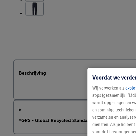
Beschrijving
Voordat we verde
Wij verwerken als
explo
apps (gezamenlijk: "Lid
wordt opgeslagen en wa
en sommige technieken 
verzamelen en analysere
*GRS - Global Recycled Standard
diensten. Als je lid b
voor de hiervoor genoe