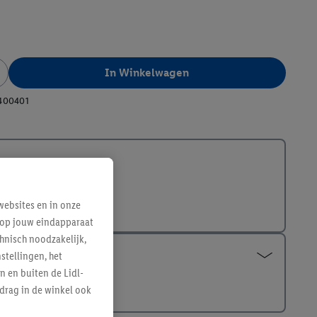
In Winkelwagen
400401
ebsites en in onze
e op jouw eindapparaat
hnisch noodzakelijk,
tellingen, het
n en buiten de Lidl-
drag in de winkel ook