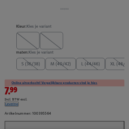
Kleur:
Kies je variant
maten:
Kies je variant
S (36/38)
M (40/42)
L (44/46)
XL (48/5
Online uitverkocht! Vergelijkbare producten vind je hier.
7.99
Incl. BTW excl.
Levering
Artikelnummer:
100395564