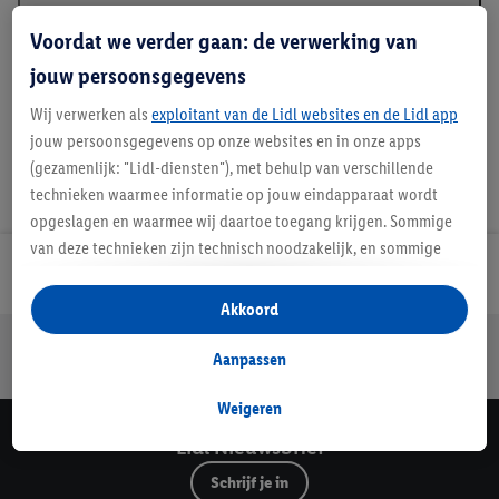
Beschrijving
Voordat we verder gaan: de verwerking van
jouw persoonsgegevens
Wij verwerken als
exploitant van de Lidl websites en de Lidl app
jouw persoonsgegevens op onze websites en in onze apps
(gezamenlijk: "Lidl-diensten"), met behulp van verschillende
technieken waarmee informatie op jouw eindapparaat wordt
opgeslagen en waarmee wij daartoe toegang krijgen. Sommige
van deze technieken zijn technisch noodzakelijk, en sommige
Lidl Nieuwsbrief
technieken worden met jouw toestemming gebruikt voor het
opslaan van voorkeursinstellingen, het verzamelen en
Akkoord
analyseren van statistieken of voor het tonen van
Jouw voordelen bij ons als Lidl webshop klant
gepersonaliseerde reclame binnen en buiten de Lidl-diensten.
Aanpassen
Gratis retourneren
Veilig winkelen
30 dagen bedenktijd
Als je lid bent van het Lidl Plus-programma, dan worden
gegevens over jouw aankoopgedrag in de winkel ook voor de
Weigeren
hiervoor genoemde doeleinden verwerkt.
Lidl Nieuwsbrief
Als je hier toestemming geeft aan ons voor het personaliseren
Schrijf je in
van reclame en als je vervolgens een Lidl Plus-account