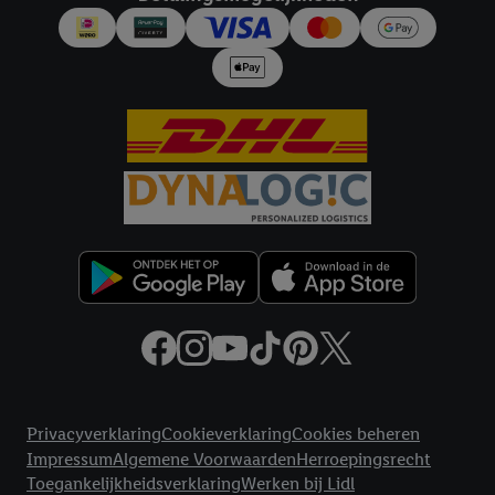
worden gebruikt.
Door op "Akkoord" te klikken, stem je in met alle verwerkingen
voor alle bovengenoemde doeleinden. Meer informatie,
inclusief over de opslagperiode van de gegevens en je recht om
jouw toestemming op elk gewenst moment in te trekken, vind je
in onze
privacyverklaring
.
Je vindt de impressum voor de Lidl
website hier.
Klik
hier
voor meer informatie over de cookies die
wij inzetten.
Juridische koppelingen
Privacyverklaring
Cookieverklaring
Cookies beheren
Impressum
Algemene Voorwaarden
Herroepingsrecht
Toegankelijkheidsverklaring
Werken bij Lidl