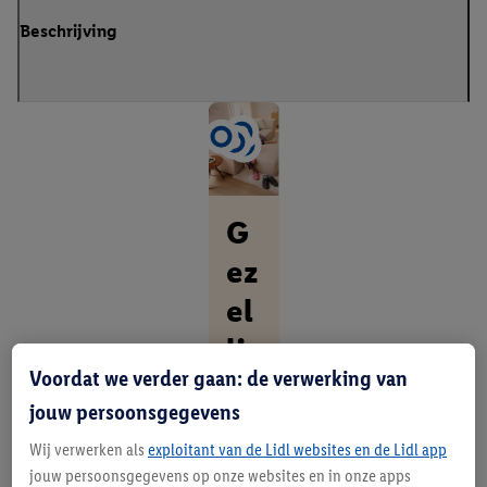
Beschrijving
G
ez
el
li
Voordat we verder gaan: de verwerking van
g.
jouw persoonsgegevens
St
Wij verwerken als
exploitant van de Lidl websites en de Lidl app
ijl
jouw persoonsgegevens op onze websites en in onze apps