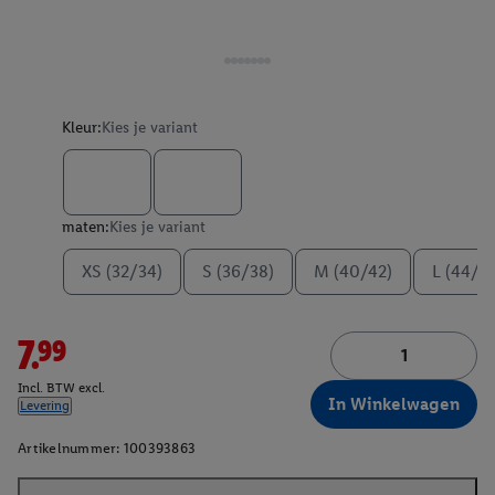
Kleur:
Kies je variant
maten:
Kies je variant
XS (32/34)
S (36/38)
M (40/42)
L (44/4
7.99
Incl. BTW excl.
In Winkelwagen
Levering
Artikelnummer:
100393863