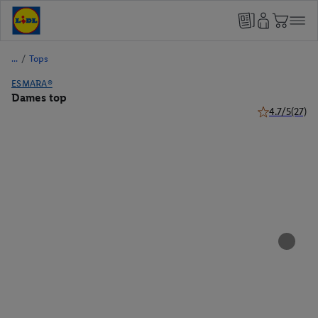
/
Tops
ESMARA®
Dames top
4.7/5
(27)
4.7 van 5 ster