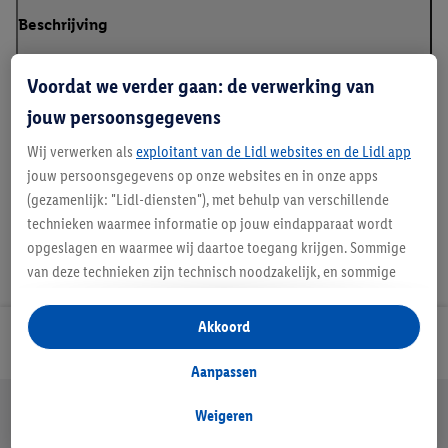
Beschrijving
Voordat we verder gaan: de verwerking van
jouw persoonsgegevens
*RCS – Recycled Claim Standard
Wij verwerken als
exploitant van de Lidl websites en de Lidl app
jouw persoonsgegevens op onze websites en in onze apps
(gezamenlijk: "Lidl-diensten"), met behulp van verschillende
technieken waarmee informatie op jouw eindapparaat wordt
opgeslagen en waarmee wij daartoe toegang krijgen. Sommige
van deze technieken zijn technisch noodzakelijk, en sommige
technieken worden met jouw toestemming gebruikt voor het
opslaan van voorkeursinstellingen, het verzamelen en
Akkoord
Lidl Nieuwsbrief
analyseren van statistieken of voor het tonen van
gepersonaliseerde reclame binnen en buiten de Lidl-diensten.
Aanpassen
Als je lid bent van het Lidl Plus-programma, dan worden
Jouw voordelen bij ons als Lidl webshop klant
gegevens over jouw aankoopgedrag in de winkel ook voor de
Weigeren
Gratis retourneren
Veilig winkelen
30 dagen bedenktijd
hiervoor genoemde doeleinden verwerkt.