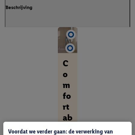
Beschrijving
C
o
m
fo
rt
ab
el.
Voordat we verder gaan: de verwerking van