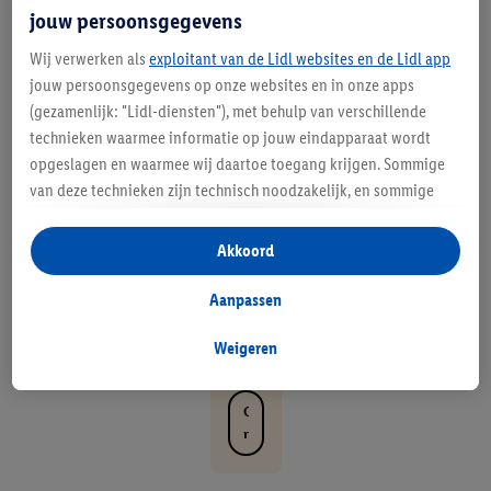
Tr
jouw persoonsgegevens
en
Wij verwerken als
exploitant van de Lidl websites en de Lidl app
jouw persoonsgegevens op onze websites en in onze apps
d
(gezamenlijk: "Lidl-diensten"), met behulp van verschillende
y.
technieken waarmee informatie op jouw eindapparaat wordt
opgeslagen en waarmee wij daartoe toegang krijgen. Sommige
C
van deze technieken zijn technisch noodzakelijk, en sommige
o
technieken worden met jouw toestemming gebruikt voor het
opslaan van voorkeursinstellingen, het verzamelen en
m
Akkoord
analyseren van statistieken of voor het tonen van
pl
gepersonaliseerde reclame binnen en buiten de Lidl-diensten.
Aanpassen
Als je lid bent van het Lidl Plus-programma, dan worden
ee
gegevens over jouw aankoopgedrag in de winkel ook voor de
Weigeren
t.
hiervoor genoemde doeleinden verwerkt.
Als je hier toestemming geeft aan ons voor het personaliseren
O
van reclame en als je vervolgens een Lidl Plus-account
n
aanmaakt of inlogt op jouw bestaande Lidl Plus-account, dan
t
kunnen wij en onze partner Criteo S.A. een speciale online
d