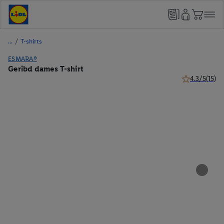
/
T-shirts
ESMARA®
Geribd dames T-shirt
4.3/5
(15)
4.3 van 5 ster