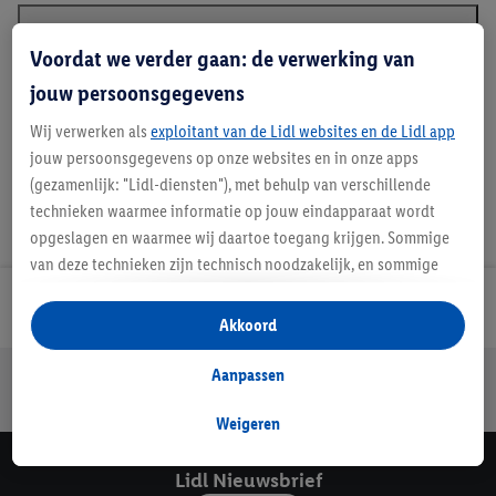
Beschrijving
Voordat we verder gaan: de verwerking van
jouw persoonsgegevens
Wij verwerken als
exploitant van de Lidl websites en de Lidl app
jouw persoonsgegevens op onze websites en in onze apps
(gezamenlijk: "Lidl-diensten"), met behulp van verschillende
technieken waarmee informatie op jouw eindapparaat wordt
opgeslagen en waarmee wij daartoe toegang krijgen. Sommige
van deze technieken zijn technisch noodzakelijk, en sommige
technieken worden met jouw toestemming gebruikt voor het
Lidl Nieuwsbrief
opslaan van voorkeursinstellingen, het verzamelen en
Akkoord
analyseren van statistieken of voor het tonen van
gepersonaliseerde reclame binnen en buiten de Lidl-diensten.
Aanpassen
Jouw voordelen bij ons als Lidl webshop klant
Als je lid bent van het Lidl Plus-programma, dan worden
Gratis retourneren
Veilig winkelen
30 dagen bedenktijd
gegevens over jouw aankoopgedrag in de winkel ook voor de
Weigeren
hiervoor genoemde doeleinden verwerkt.
Als je hier toestemming geeft aan ons voor het personaliseren
Lidl Nieuwsbrief