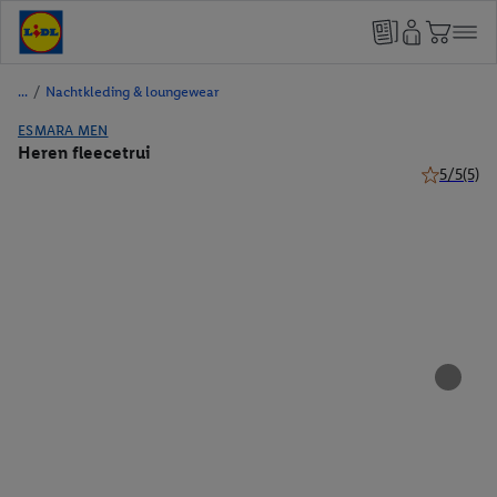
/
Nachtkleding & loungewear
ESMARA MEN
Heren fleecetrui
5/5
(5)
5 van 5 ste