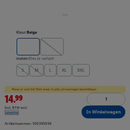
Kleur:
Beige
maten:
Kies je variant
S
M
L
XL
XXL
Wees er snel bij! Niet meer in alle uitvoeringen beschikbaar.
14.99
Incl. BTW excl.
In Winkelwagen
Levering
Artikelnummer:
100393936