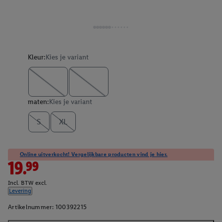
Kleur:
Kies je variant
maten:
Kies je variant
S
XL
Online uitverkocht! Vergelijkbare producten vind je hier.
19.99
Incl. BTW excl.
Levering
Artikelnummer:
100392215