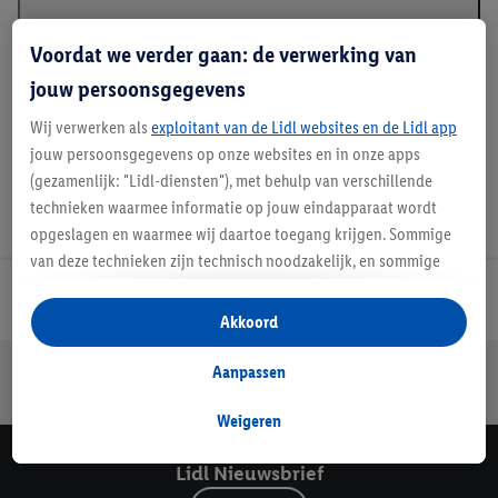
Beschrijving
Voordat we verder gaan: de verwerking van
jouw persoonsgegevens
Wij verwerken als
exploitant van de Lidl websites en de Lidl app
jouw persoonsgegevens op onze websites en in onze apps
(gezamenlijk: "Lidl-diensten"), met behulp van verschillende
technieken waarmee informatie op jouw eindapparaat wordt
opgeslagen en waarmee wij daartoe toegang krijgen. Sommige
van deze technieken zijn technisch noodzakelijk, en sommige
technieken worden met jouw toestemming gebruikt voor het
Lidl Nieuwsbrief
opslaan van voorkeursinstellingen, het verzamelen en
Akkoord
analyseren van statistieken of voor het tonen van
gepersonaliseerde reclame binnen en buiten de Lidl-diensten.
Jouw voordelen bij ons als Lidl webshop klant
Aanpassen
Als je lid bent van het Lidl Plus-programma, dan worden
Gratis retourneren
Veilig winkelen
30 dagen bedenktijd
gegevens over jouw aankoopgedrag in de winkel ook voor de
Weigeren
hiervoor genoemde doeleinden verwerkt.
Lidl Nieuwsbrief
Als je hier toestemming geeft aan ons voor het personaliseren