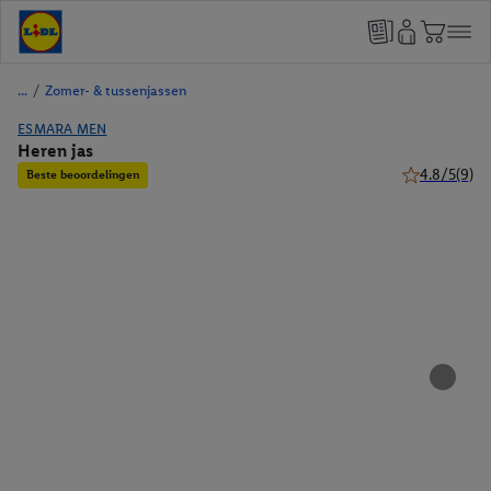
/
Zomer- & tussenjassen
ESMARA MEN
Heren jas
4.8/5
(9)
Beste beoordelingen
4.8 van 5 ste