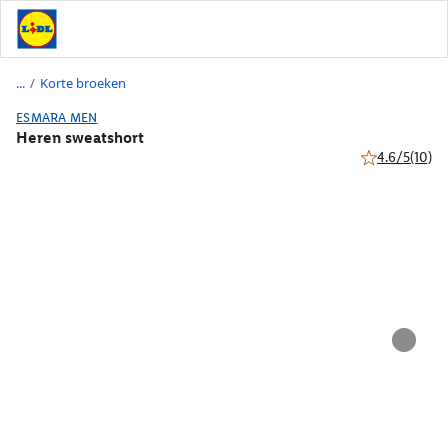
/
Korte broeken
ESMARA MEN
Heren sweatshort
4.6/5
(10)
4.6 van 5 ster