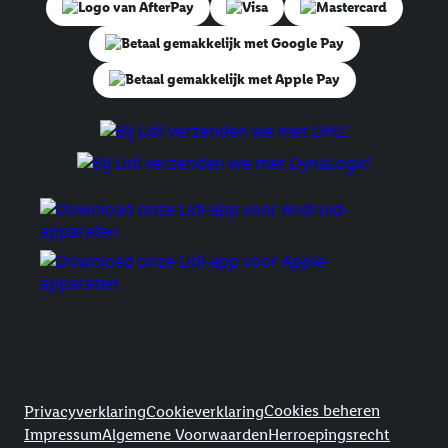
Juridische koppelingen
Cookies beheren
Privacyverklaring
Cookieverklaring
Impressum
Algemene Voorwaarden
Herroepingsrecht