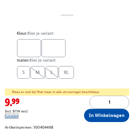
Kleur:
Kies je variant
maten:
Kies je variant
S
M
L
XL
Wees er snel bij! Niet meer in alle uitvoeringen beschikbaar.
9.99
Incl. BTW excl.
In Winkelwagen
Levering
Artikelnummer:
100404468