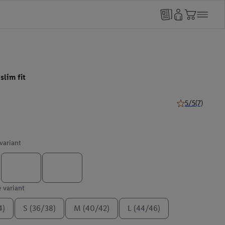
slim fit
5/5
(7)
5 van 5 sterren 
 variant
e variant
4)
S (36/38)
M (40/42)
L (44/46)