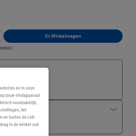
In Winkelwagen
406122
ebsites en in onze
e op jouw eindapparaat
hnisch noodzakelijk,
tellingen, het
n en buiten de Lidl-
drag in de winkel ook