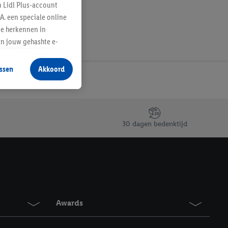
n Lidl Plus-account
A. een speciale online
te herkennen in
an jouw gehashte e-
aan jou zijn
ssen
Akkoord
r producten waarin je
 winkel te plaatsen
innen verschillende
 van jouw gehashte e-
30 dagen bedenktijd
an jou kunnen worden
erking.
en vergelijkbare
en. Meer informatie,
Awards
t moment in te
r
voor meer informatie