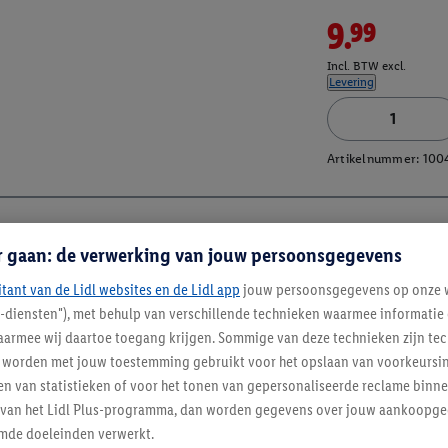
9.99
Incl. BTW excl.
Levering
Artikelnummer:
100
r gaan: de verwerking van jouw persoonsgegevens
itant van de Lidl websites en de Lidl app
jouw persoonsgegevens op onze w
l-diensten"), met behulp van verschillende technieken waarmee informati
armee wij daartoe toegang krijgen. Sommige van deze technieken zijn tec
worden met jouw toestemming gebruikt voor het opslaan van voorkeursins
n van statistieken of voor het tonen van gepersonaliseerde reclame binne
ent van het Lidl Plus-programma, dan worden gegevens over jouw aankoopge
mde doeleinden verwerkt.