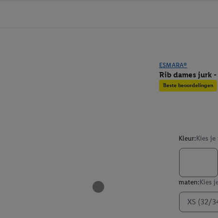
ESMARA®
Rib dames jurk - 
Beste beoordelingen
Kleur:
Kies je
maten:
Kies j
XS (32/3