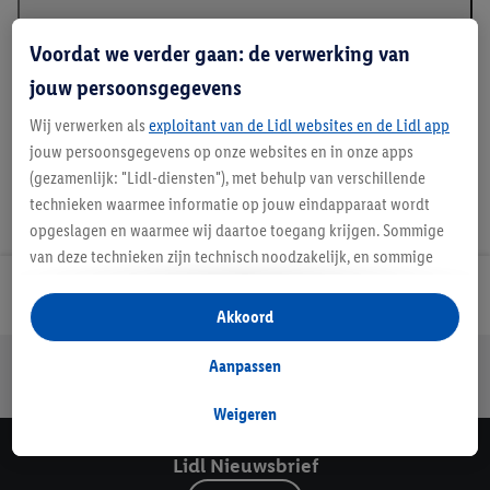
Beschrijving
Voordat we verder gaan: de verwerking van
jouw persoonsgegevens
Wij verwerken als
exploitant van de Lidl websites en de Lidl app
jouw persoonsgegevens op onze websites en in onze apps
(gezamenlijk: "Lidl-diensten"), met behulp van verschillende
technieken waarmee informatie op jouw eindapparaat wordt
opgeslagen en waarmee wij daartoe toegang krijgen. Sommige
van deze technieken zijn technisch noodzakelijk, en sommige
technieken worden met jouw toestemming gebruikt voor het
Lidl Nieuwsbrief
opslaan van voorkeursinstellingen, het verzamelen en
Akkoord
analyseren van statistieken of voor het tonen van
gepersonaliseerde reclame binnen en buiten de Lidl-diensten.
Jouw voordelen bij ons als Lidl webshop klant
Aanpassen
Als je lid bent van het Lidl Plus-programma, dan worden
Gratis retourneren
Veilig winkelen
30 dagen bedenktijd
gegevens over jouw aankoopgedrag in de winkel ook voor de
Weigeren
hiervoor genoemde doeleinden verwerkt.
Lidl Nieuwsbrief
Als je hier toestemming geeft aan ons voor het personaliseren