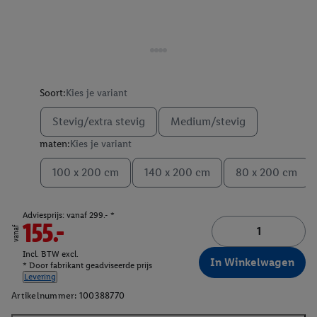
Soort:
Kies je variant
Stevig/extra stevig
Medium/stevig
maten:
Kies je variant
100 x 200 cm
140 x 200 cm
80 x 200 cm
Adviesprijs: vanaf 299.- *
155.-
vanaf
Incl. BTW excl.
In Winkelwagen
* Door fabrikant geadviseerde prijs
Levering
Artikelnummer:
100388770