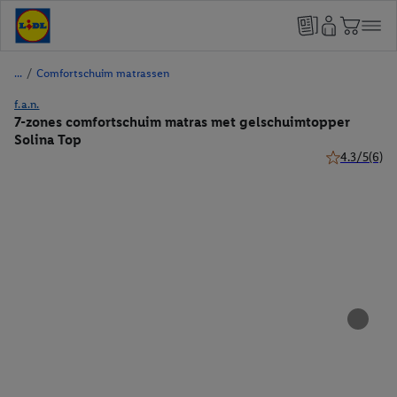
/
Comfortschuim matrassen
f.a.n.
7-zones comfortschuim matras met gelschuimtopper
Solina Top
4.3/5
(6)
4.3 van 5 ste