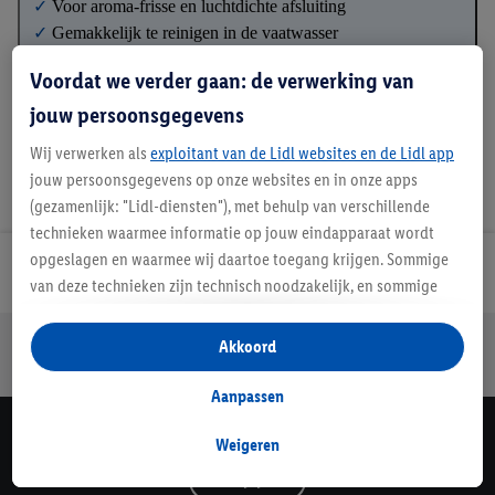
✓
Voor aroma-frisse en luchtdichte afsluiting
✓
Gemakkelijk te reinigen in de vaatwasser
Voordat we verder gaan: de verwerking van
jouw persoonsgegevens
Wij verwerken als
exploitant van de Lidl websites en de Lidl app
jouw persoonsgegevens op onze websites en in onze apps
(gezamenlijk: "Lidl-diensten"), met behulp van verschillende
technieken waarmee informatie op jouw eindapparaat wordt
opgeslagen en waarmee wij daartoe toegang krijgen. Sommige
Lidl Nieuwsbrief
van deze technieken zijn technisch noodzakelijk, en sommige
technieken worden met jouw toestemming gebruikt voor het
opslaan van voorkeursinstellingen, het verzamelen en
Jouw voordelen bij ons als Lidl webshop klant
Akkoord
analyseren van statistieken of voor het tonen van
Gratis retourneren
Veilig winkelen
30 dagen bedenktijd
gepersonaliseerde reclame binnen en buiten de Lidl-diensten.
Aanpassen
Als je lid bent van het Lidl Plus-programma, dan worden
Lidl Nieuwsbrief
gegevens over jouw aankoopgedrag in de winkel ook voor de
Weigeren
hiervoor genoemde doeleinden verwerkt.
Schrijf je in