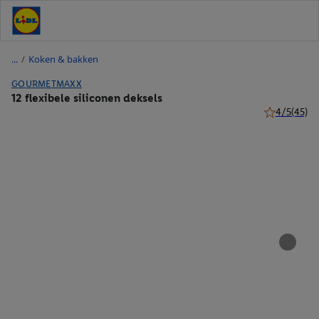
/
Koken & bakken
GOURMETMAXX
12 flexibele siliconen deksels
4/5
(45)
4 van 5 sterr