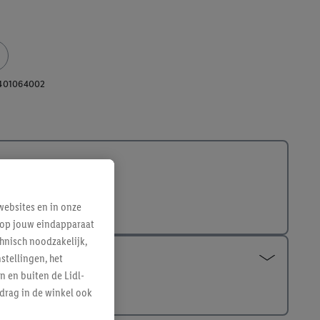
401064002
ebsites en in onze
e op jouw eindapparaat
hnisch noodzakelijk,
tellingen, het
n en buiten de Lidl-
drag in de winkel ook