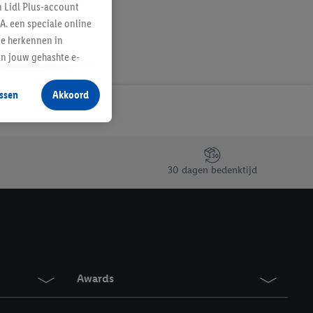
n Lidl Plus-account
A. een speciale online
te herkennen in
an jouw gehashte e-
aan jou zijn
ssen
Akkoord
r producten waarin je
 winkel te plaatsen
innen verschillende
 van jouw gehashte e-
30 dagen bedenktijd
an jou kunnen worden
erking.
en vergelijkbare
en. Meer informatie,
Awards
t moment in te
r
voor meer informatie