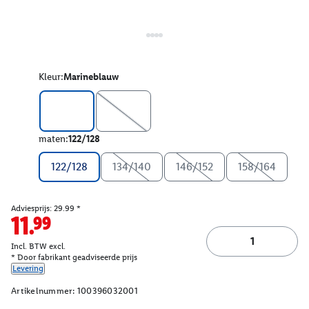
Kleur:
Marineblauw
maten:
122/128
122/128
134/140
146/152
158/164
Adviesprijs: 29.99 *
11.99
Incl. BTW excl.
* Door fabrikant geadviseerde prijs
Levering
Artikelnummer:
100396032001