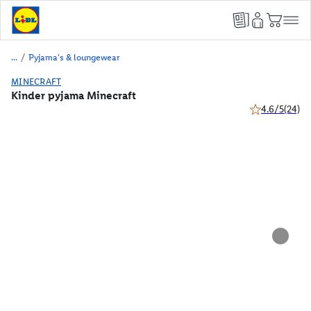
/
Pyjama's & loungewear
MINECRAFT
Kinder pyjama Minecraft
4.6/5
(24)
4.6 van 5 ster