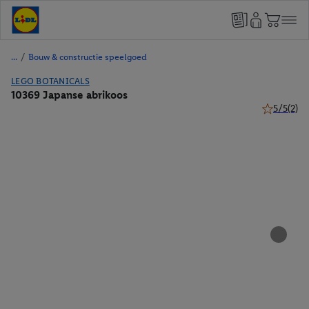
/
Bouw & constructie speelgoed
LEGO BOTANICALS
10369 Japanse abrikoos
5/5
(2)
5 van 5 ste