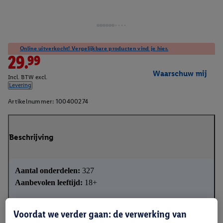
Online uitverkocht! Vergelijkbare producten vind je hier.
29.99
Waarschuw mij
Incl. BTW excl.
Levering
Artikelnummer:
100400274
Beschrijving
Aantal onderdelen:
327
Aanbevolen leeftijd:
18+
Voordat we verder gaan: de verwerking van