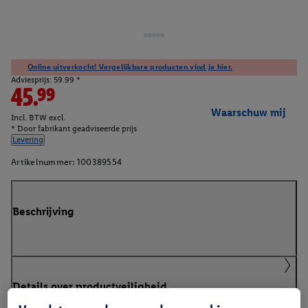
Online uitverkocht! Vergelijkbare producten vind je hier.
Adviesprijs: 59.99 *
45.99
Waarschuw mij
Incl. BTW excl.
* Door fabrikant geadviseerde prijs
Levering
Artikelnummer:
100389554
Beschrijving
Details over productveiligheid