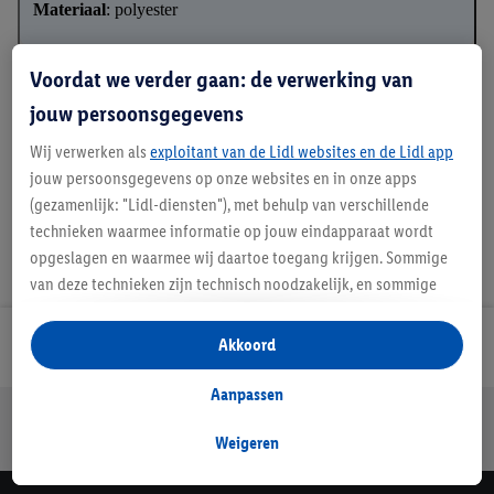
Materiaal
: polyester
Voordat we verder gaan: de verwerking van
jouw persoonsgegevens
*GRS - Global Recycled Standard
Wij verwerken als
exploitant van de Lidl websites en de Lidl app
jouw persoonsgegevens op onze websites en in onze apps
(gezamenlijk: "Lidl-diensten"), met behulp van verschillende
technieken waarmee informatie op jouw eindapparaat wordt
opgeslagen en waarmee wij daartoe toegang krijgen. Sommige
van deze technieken zijn technisch noodzakelijk, en sommige
technieken worden met jouw toestemming gebruikt voor het
opslaan van voorkeursinstellingen, het verzamelen en
Akkoord
Lidl Nieuwsbrief
analyseren van statistieken of voor het tonen van
gepersonaliseerde reclame binnen en buiten de Lidl-diensten.
Aanpassen
Jouw voordelen bij ons als Lidl webshop klant
Als je lid bent van het Lidl Plus-programma, dan worden
gegevens over jouw aankoopgedrag in de winkel ook voor de
Weigeren
Gratis retourneren
Veilig winkelen
30 dagen bedenktijd
hiervoor genoemde doeleinden verwerkt.