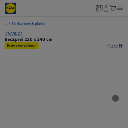
/
Sierkussens & plaids
LIVARNO®
Bedsprei 220 x 240 cm
5/5
(14)
Beste beoordelingen
5 van 5 ster