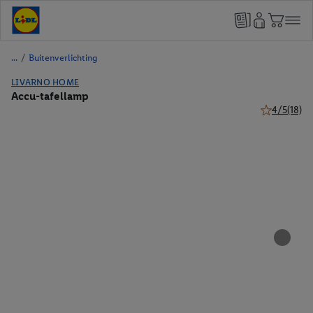
/
Buitenverlichting
LIVARNO HOME
Accu-tafellamp
4/5
(18)
4 van 5 ster