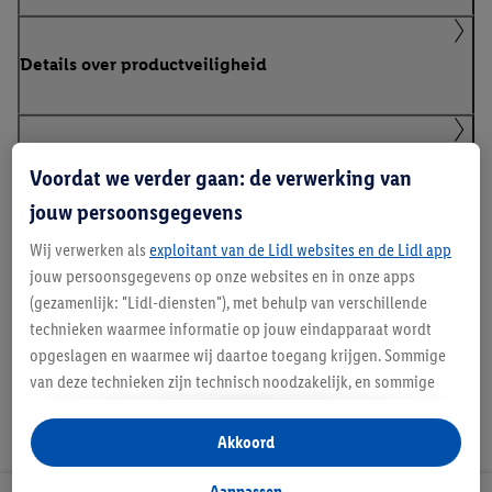
Details over productveiligheid
Klanteninformatie over batterijen Europese
Voordat we verder gaan: de verwerking van
Batterijenverordening
jouw persoonsgegevens
Wij verwerken als
exploitant van de Lidl websites en de Lidl app
jouw persoonsgegevens op onze websites en in onze apps
Handleidingen en downloads
(gezamenlijk: "Lidl-diensten"), met behulp van verschillende
technieken waarmee informatie op jouw eindapparaat wordt
opgeslagen en waarmee wij daartoe toegang krijgen. Sommige
van deze technieken zijn technisch noodzakelijk, en sommige
technieken worden met jouw toestemming gebruikt voor het
opslaan van voorkeursinstellingen, het verzamelen en
Akkoord
analyseren van statistieken of voor het tonen van
gepersonaliseerde reclame binnen en buiten de Lidl-diensten.
Aanpassen