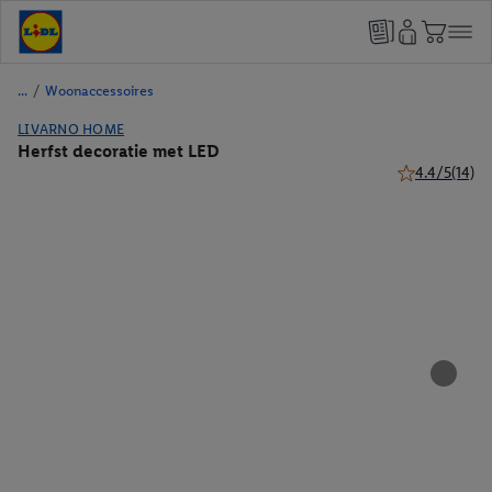
/
Woonaccessoires
LIVARNO HOME
Herfst decoratie met LED
4.4/5
(14)
4.4 van 5 ster