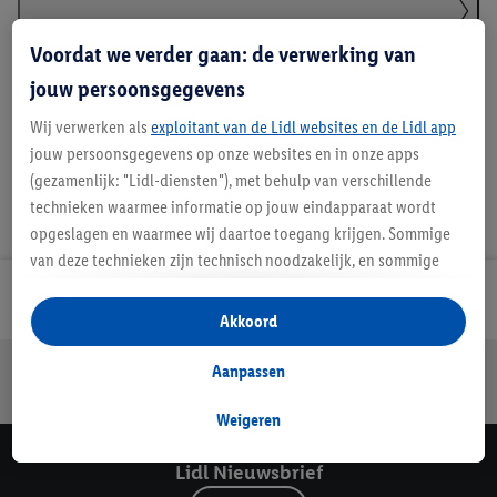
Klanteninformatie over batterijen Europese
Voordat we verder gaan: de verwerking van
Batterijenverordening
jouw persoonsgegevens
Wij verwerken als
exploitant van de Lidl websites en de Lidl app
jouw persoonsgegevens op onze websites en in onze apps
(gezamenlijk: "Lidl-diensten"), met behulp van verschillende
technieken waarmee informatie op jouw eindapparaat wordt
opgeslagen en waarmee wij daartoe toegang krijgen. Sommige
van deze technieken zijn technisch noodzakelijk, en sommige
technieken worden met jouw toestemming gebruikt voor het
Lidl Nieuwsbrief
opslaan van voorkeursinstellingen, het verzamelen en
Akkoord
analyseren van statistieken of voor het tonen van
gepersonaliseerde reclame binnen en buiten de Lidl-diensten.
Jouw voordelen bij ons als Lidl webshop klant
Aanpassen
Als je lid bent van het Lidl Plus-programma, dan worden
Gratis retourneren
Veilig winkelen
30 dagen bedenktijd
gegevens over jouw aankoopgedrag in de winkel ook voor de
Weigeren
hiervoor genoemde doeleinden verwerkt.
Lidl Nieuwsbrief
Als je hier toestemming geeft aan ons voor het personaliseren