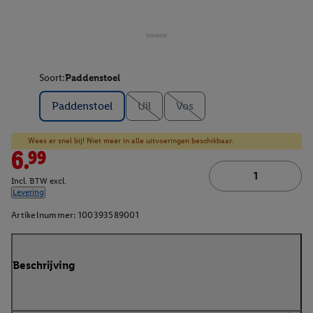
Soort:
Paddenstoel
Paddenstoel
Uil
Vos
Wees er snel bij! Niet meer in alle uitvoeringen beschikbaar.
6.99
Incl. BTW excl.
Levering
Artikelnummer:
100393589001
Beschrijving