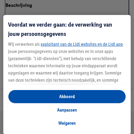
Beschrijving
Voordat we verder gaan: de verwerking van
jouw persoonsgegevens
Details over productveiligheid
Wij verwerken als
exploitant van de Lidl websites en de Lidl app
jouw persoonsgegevens op onze websites en in onze apps
(gezamenlijk: "Lidl-diensten"), met behulp van verschillende
technieken waarmee informatie op jouw eindapparaat wordt
opgeslagen en waarmee wij daartoe toegang krijgen. Sommige
van deze technieken zijn technisch noodzakelijk, en sommige
technieken worden met jouw toestemming gebruikt voor het
opslaan van voorkeursinstellingen, het verzamelen en
Akkoord
Lidl Nieuwsbrief
analyseren van statistieken of voor het tonen van
gepersonaliseerde reclame binnen en buiten de Lidl-diensten.
Aanpassen
Als je lid bent van het Lidl Plus-programma, dan worden
Jouw voordelen bij ons als Lidl webshop klant
gegevens over jouw aankoopgedrag in de winkel ook voor de
Weigeren
Gratis retourneren
Veilig winkelen
30 dagen bedenktijd
hiervoor genoemde doeleinden verwerkt.