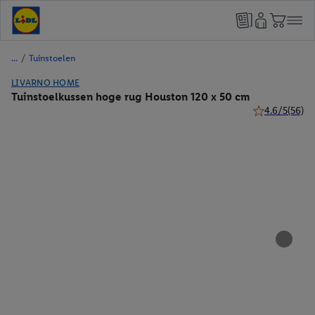
/
Tuinstoelen
LIVARNO HOME
Tuinstoelkussen hoge rug Houston 120 x 50 cm
4.6/5
(56)
4.6 van 5 ster