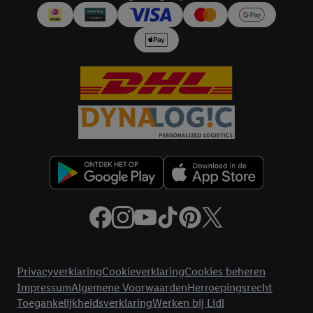
Juridische koppelingen
Privacyverklaring
Cookieverklaring
Cookies beheren
Impressum
Algemene Voorwaarden
Herroepingsrecht
Toegankelijkheidsverklaring
Werken bij Lidl