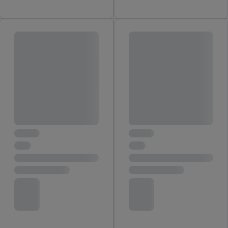
inclusief over de opslagperiode van de gegevens en je recht om
jouw toestemming op elk gewenst moment in te trekken, vind je
in onze
privacyverklaring
.
Je vindt de impressum voor de Lidl
website hier.
Klik
hier
voor meer informatie over de cookies die
wij inzetten.