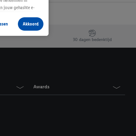
te herkennen in
an jouw gehashte e-
aan jou zijn
ssen
Akkoord
r producten waarin je
 winkel te plaatsen
30 dagen bedenktijd
innen verschillende
 van jouw gehashte e-
an jou kunnen worden
erking.
Awards
en vergelijkbare
en. Meer informatie,
t moment in te
r
voor meer informatie