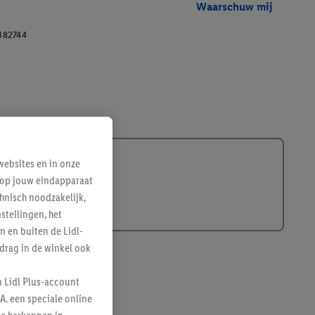
Waarschuw mij
382744
ebsites en in onze
e op jouw eindapparaat
hnisch noodzakelijk,
tellingen, het
n en buiten de Lidl-
drag in de winkel ook
n Lidl Plus-account
A. een speciale online