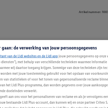
Artikelnummer:
100
r gaan: de verwerking van jouw persoonsgegevens
itant van de Lidl websites en de Lidl app
jouw persoonsgegevens op onze w
l-diensten"), met behulp van verschillende technieken waarmee informati
armee wij daartoe toegang krijgen. Sommige van deze technieken zijn tec
worden met jouw toestemming gebruikt voor het opslaan van voorkeursins
n van statistieken of voor het tonen van gepersonaliseerde reclame binne
ent van het Lidl Plus-programma, dan worden gegevens over jouw aankoopge
mde doeleinden verwerkt.
 geeft aan ons voor het personaliseren van reclame en als je vervolgens ee
ouw bestaande Lidl Plus-account, dan kunnen wij en onze partner Criteo S.