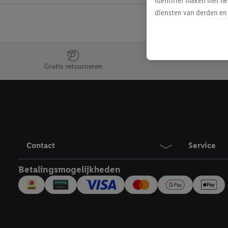
identifier maken met he
diensten van derden en 
mailadres ook worden sa
toegewezen.
Als je hiervoor toeste
Jouw voordelen bij ons als Lidl webshop klant
eerder interesse hebt g
Gratis retourneren
maar het niet te kopen)
Lidl-diensten worden we
mailadres en met eventu
toegewezen.
Onder "Aanpassen" kun 
verwerkingsdoeleinden j
Contact
Service
Door te klikken op "Weig
technieken worden gebr
Betalingsmogelijkheden
Door op "Akkoord" te kl
inclusief over de opsl
trekken, vind je in onze
over de cookies die wij 