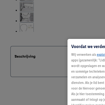
Voordat we verde
Wij verwerken als
explo
Beschrijving
apps (gezamenlijk: "Lid
wordt opgeslagen en wa
en sommige technieken 
verzamelen en analysere
diensten. Als je lid b
voor de hiervoor genoe
Als je hier toestemming
aanmaakt of inlogt op j