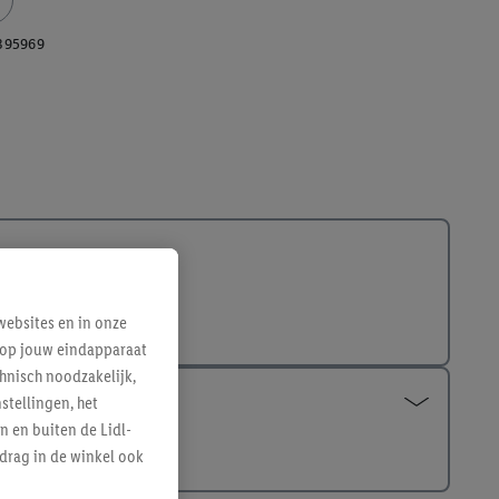
395969
ebsites en in onze
e op jouw eindapparaat
hnisch noodzakelijk,
tellingen, het
n en buiten de Lidl-
drag in de winkel ook