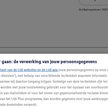
Artikelnummer:
100
r gaan: de verwerking van jouw persoonsgegevens
itant van de Lidl websites en de Lidl app
jouw persoonsgegevens op onze w
l-diensten"), met behulp van verschillende technieken waarmee informati
armee wij daartoe toegang krijgen. Sommige van deze technieken zijn tec
worden met jouw toestemming gebruikt voor het opslaan van voorkeursins
n van statistieken of voor het tonen van gepersonaliseerde reclame binne
ent van het Lidl Plus-programma, dan worden gegevens over jouw aankoopge
mde doeleinden verwerkt.