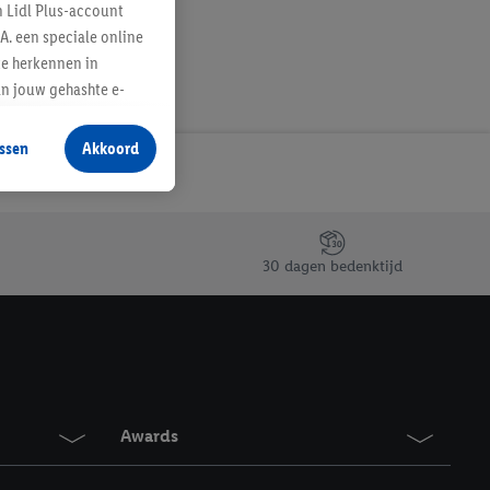
n Lidl Plus-account
A. een speciale online
te herkennen in
an jouw gehashte e-
aan jou zijn
ssen
Akkoord
r producten waarin je
 winkel te plaatsen
innen verschillende
 van jouw gehashte e-
30 dagen bedenktijd
an jou kunnen worden
erking.
en vergelijkbare
en. Meer informatie,
Awards
t moment in te
r
voor meer informatie