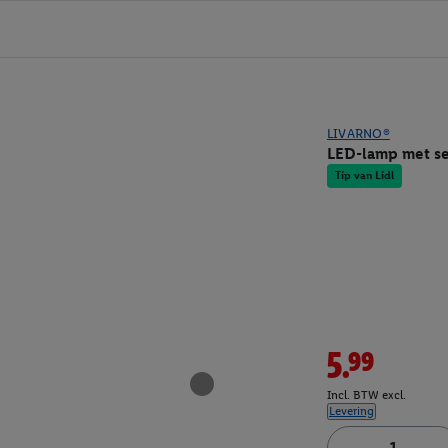
LIVARNO®
LED-lamp met s
Tip van Lidl
5.99
Incl. BTW excl.
Levering