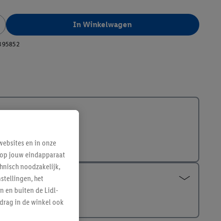
In Winkelwagen
395852
ebsites en in onze
e op jouw eindapparaat
hnisch noodzakelijk,
tellingen, het
n en buiten de Lidl-
drag in de winkel ook