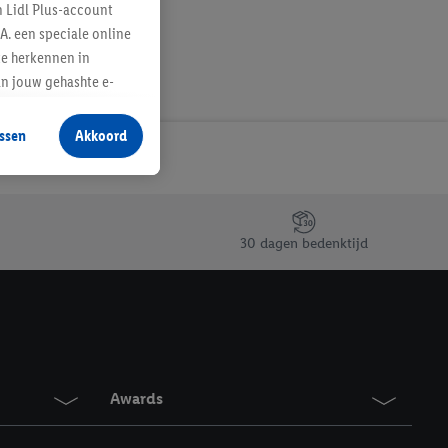
n Lidl Plus-account
A. een speciale online
te herkennen in
an jouw gehashte e-
aan jou zijn
ssen
Akkoord
r producten waarin je
 winkel te plaatsen
innen verschillende
 van jouw gehashte e-
30 dagen bedenktijd
an jou kunnen worden
erking.
en vergelijkbare
en. Meer informatie,
Awards
t moment in te
r
voor meer informatie