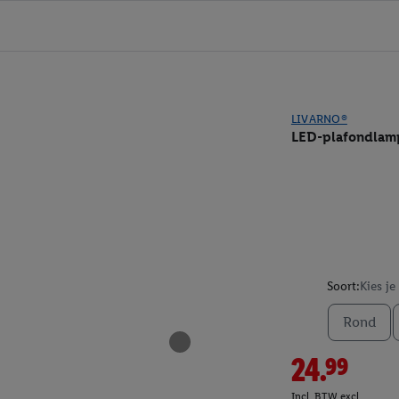
LIVARNO®
LED-plafondlam
Soort:
Kies je
Rond
24.99
Incl. BTW excl.