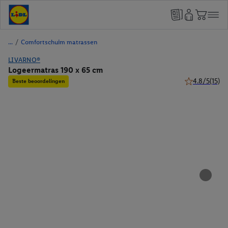
/
Comfortschuim matrassen
LIVARNO®
Logeermatras 190 x 65 cm
4.8/5
(15)
Beste beoordelingen
4.8 van 5 ster