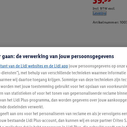
Incl. BTW excl.
Levering
Artikelnummer:
100
r gaan: de verwerking van jouw persoonsgegevens
itant van de Lidl websites en de Lidl app
jouw persoonsgegevens op onze w
l-diensten"), met behulp van verschillende technieken waarmee informati
armee wij daartoe toegang krijgen. Sommige van deze technieken zijn tec
worden met jouw toestemming gebruikt voor het opslaan van voorkeursins
n van statistieken of voor het tonen van gepersonaliseerde reclame binne
ent van het Lidl Plus-programma, dan worden gegevens over jouw aankoopge
mde doeleinden verwerkt.
 geeft aan ons voor het personaliseren van reclame en als je vervolgens ee
ouw bestaande Lidl Plus-account, dan kunnen wij en onze partner Criteo S.