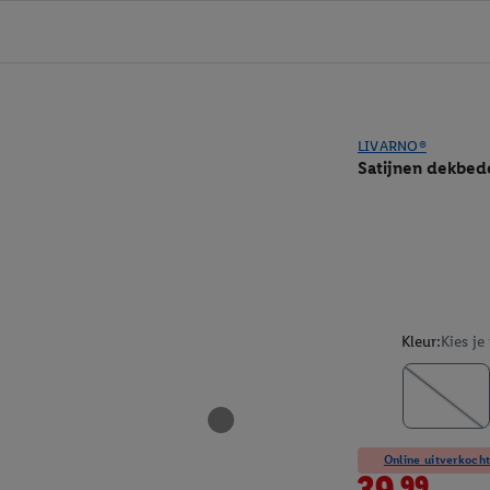
LIVARNO®
Satijnen dekbed
Kleur:
Kies je
Online uitverkocht
39.99