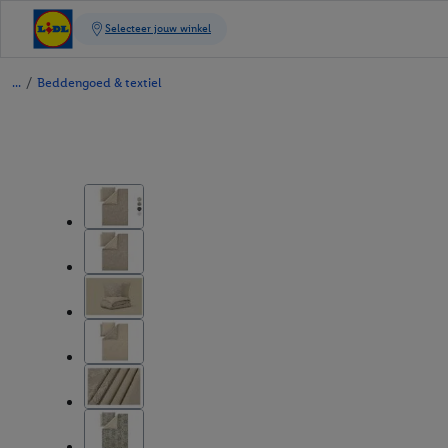
/
Beddengoed & textiel