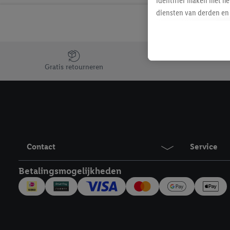
identifier maken met he
diensten van derden en 
mailadres ook worden sa
toegewezen.
Als je hiervoor toeste
Jouw voordelen bij ons als Lidl webshop klant
eerder interesse hebt g
Gratis retourneren
maar het niet te kopen)
Lidl-diensten worden we
mailadres en met eventu
toegewezen.
Onder "Aanpassen" kun 
verwerkingsdoeleinden j
Contact
Service
Door te klikken op "Weig
technieken worden gebr
Betalingsmogelijkheden
Door op "Akkoord" te kl
inclusief over de opsl
trekken, vind je in onze
over de cookies die wij 