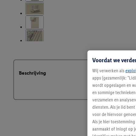
Voordat we verde
Wij verwerken als
explo
Beschrijving
apps (gezamenlijk: "Lid
wordt opgeslagen en wa
en sommige technieken 
verzamelen en analysere
diensten. Als je lid b
voor de hiervoor genoe
Als je hier toestemming
aanmaakt of inlogt op j