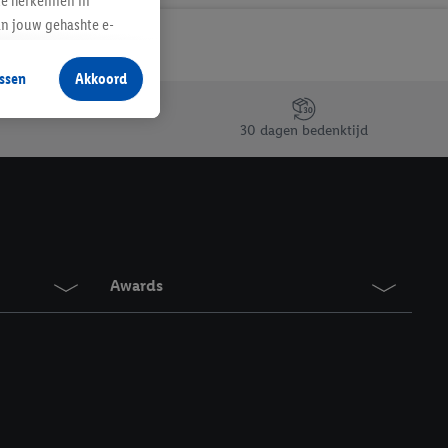
te herkennen in
an jouw gehashte e-
aan jou zijn
ssen
Akkoord
r producten waarin je
 winkel te plaatsen
30 dagen bedenktijd
innen verschillende
 van jouw gehashte e-
an jou kunnen worden
erking.
Awards
en vergelijkbare
en. Meer informatie,
t moment in te
r
voor meer informatie