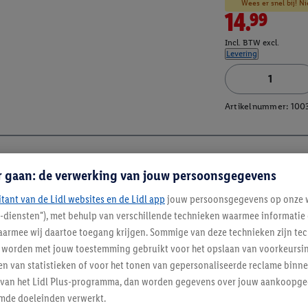
Wees er snel bij! Ni
14.99
Incl. BTW excl.
Levering
Artikelnummer:
100
r gaan: de verwerking van jouw persoonsgegevens
itant van de Lidl websites en de Lidl app
jouw persoonsgegevens op onze w
l-diensten"), met behulp van verschillende technieken waarmee informati
armee wij daartoe toegang krijgen. Sommige van deze technieken zijn tec
worden met jouw toestemming gebruikt voor het opslaan van voorkeursins
n van statistieken of voor het tonen van gepersonaliseerde reclame binne
ent van het Lidl Plus-programma, dan worden gegevens over jouw aankoopge
mde doeleinden verwerkt.