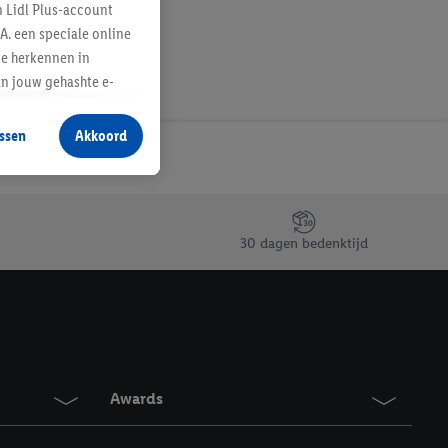
n Lidl Plus-account
A. een speciale online
te herkennen in
an jouw gehashte e-
aan jou zijn
ssen
Akkoord
r producten waarin je
 winkel te plaatsen
innen verschillende
 van jouw gehashte e-
30 dagen bedenktijd
an jou kunnen worden
erking.
en vergelijkbare
en. Meer informatie,
Awards
t moment in te
r
voor meer informatie