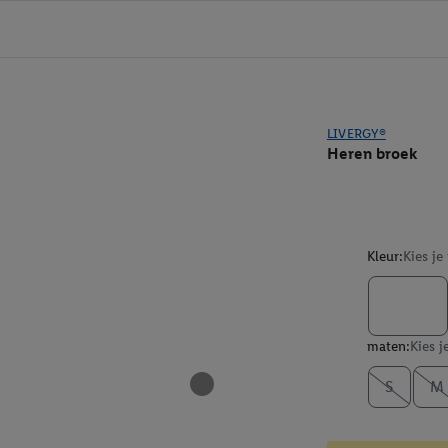
LIVERGY®
Heren broek
Kleur:
Kies je
maten:
Kies j
S
M