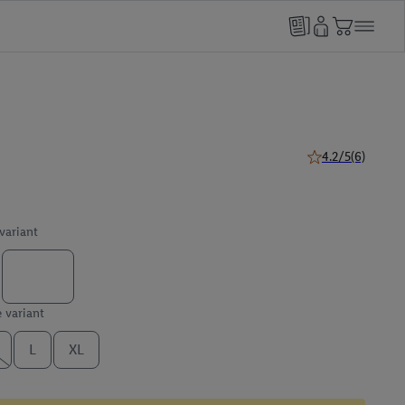
4.2/5
(6)
4.2 van 5 sterren 
 variant
e variant
L
XL