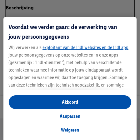
Beschrijving
Voordat we verder gaan: de verwerking van
jouw persoonsgegevens
Details over productveiligheid
Wij verwerken als
exploitant van de Lidl websites en de Lidl app
jouw persoonsgegevens op onze websites en in onze apps
(gezamenlijk: "Lidl-diensten"), met behulp van verschillende
technieken waarmee informatie op jouw eindapparaat wordt
opgeslagen en waarmee wij daartoe toegang krijgen. Sommige
van deze technieken zijn technisch noodzakelijk, en sommige
technieken worden met jouw toestemming gebruikt voor het
opslaan van voorkeursinstellingen, het verzamelen en
Akkoord
Lidl Nieuwsbrief
analyseren van statistieken of voor het tonen van
gepersonaliseerde reclame binnen en buiten de Lidl-diensten.
Aanpassen
Als je lid bent van het Lidl Plus-programma, dan worden
Jouw voordelen bij ons als Lidl webshop klant
gegevens over jouw aankoopgedrag in de winkel ook voor de
Weigeren
Gratis retourneren
Veilig winkelen
30 dagen bedenktijd
hiervoor genoemde doeleinden verwerkt.