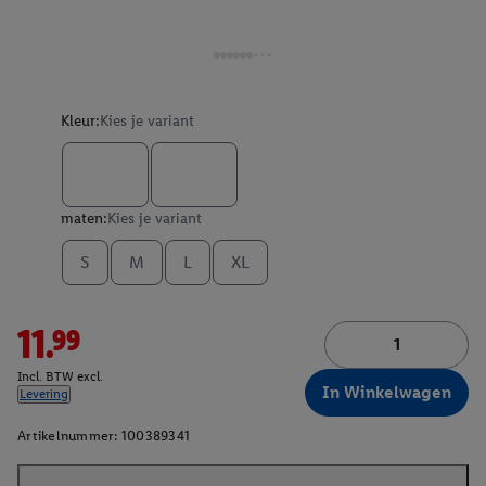
Kleur:
Kies je variant
maten:
Kies je variant
S
M
L
XL
11.99
Incl. BTW excl.
In Winkelwagen
Levering
Artikelnummer:
100389341