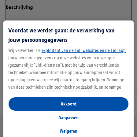
Beschrijving
Voordat we verder gaan: de verwerking van
jouw persoonsgegevens
Details over productveiligheid
Wij verwerken als
exploitant van de Lidl websites en de Lidl app
jouw persoonsgegevens op onze websites en in onze apps
(gezamenlijk: "Lidl-diensten"), met behulp van verschillende
technieken waarmee informatie op jouw eindapparaat wordt
opgeslagen en waarmee wij daartoe toegang krijgen. Sommige
van deze technieken zijn technisch noodzakelijk, en sommige
technieken worden met jouw toestemming gebruikt voor het
opslaan van voorkeursinstellingen, het verzamelen en
Akkoord
Lidl Nieuwsbrief
analyseren van statistieken of voor het tonen van
gepersonaliseerde reclame binnen en buiten de Lidl-diensten.
Aanpassen
Jouw voordelen bij ons als Lidl webshop klant
Als je lid bent van het Lidl Plus-programma, dan worden
Gratis retourneren
Veilig winkelen
30 dagen bedenktijd
gegevens over jouw aankoopgedrag in de winkel ook voor de
Weigeren