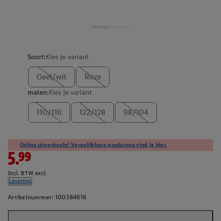
Soort:
Kies je variant
Geel/wit
Roze
maten:
Kies je variant
110/116
122/128
98/104
Online uitverkocht! Vergelijkbare producten vind je hier.
5.99
Incl. BTW excl.
Levering
Artikelnummer:
100384616