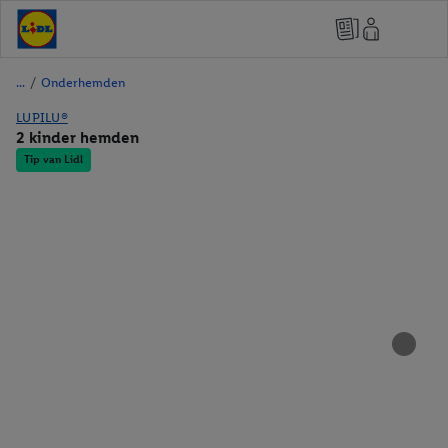
/
Onderhemden
LUPILU®
2 kinder hemden
Tip van Lidl