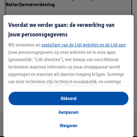
Batterijenverordening
Voordat we verder gaan: de verwerking van
Klanteninformatie over batterijen Europese
jouw persoonsgegevens
Batterijenverordening
Wij verwerken als
exploitant van de Lidl websites en de Lidl app
jouw persoonsgegevens op onze websites en in onze apps
(gezamenlijk: "Lidl-diensten"), met behulp van verschillende
technieken waarmee informatie op jouw eindapparaat wordt
opgeslagen en waarmee wij daartoe toegang krijgen. Sommige
van deze technieken zijn technisch noodzakelijk, en sommige
technieken worden met jouw toestemming gebruikt voor het
opslaan van voorkeursinstellingen, het verzamelen en
Akkoord
Lidl Nieuwsbrief
analyseren van statistieken of voor het tonen van
gepersonaliseerde reclame binnen en buiten de Lidl-diensten.
Aanpassen
Als je lid bent van het Lidl Plus-programma, dan worden
Jouw voordelen bij ons als Lidl webshop klant
gegevens over jouw aankoopgedrag in de winkel ook voor de
Weigeren
Gratis retourneren
Veilig winkelen
30 dagen bedenktijd
hiervoor genoemde doeleinden verwerkt.