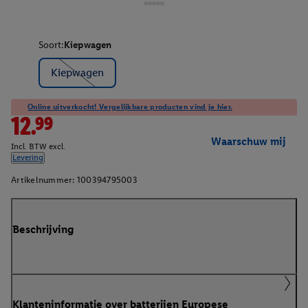
Soort:
Kiepwagen
Kiepwagen
Online uitverkocht! Vergelijkbare producten vind je hier.
12.99
Waarschuw mij
Incl. BTW excl.
Levering
Artikelnummer:
100394795003
Beschrijving
Klanteninformatie over batterijen Europese