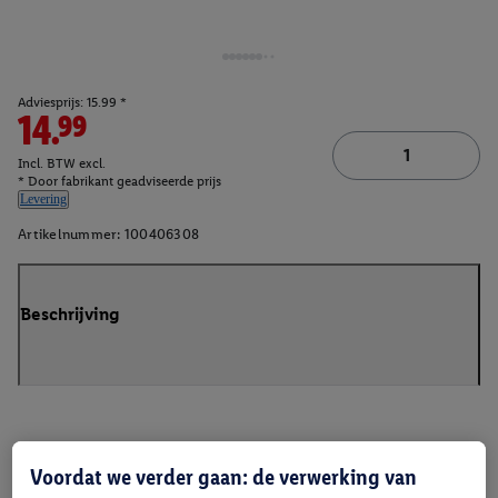
Adviesprijs: 15.99 *
14.99
Incl. BTW excl.
* Door fabrikant geadviseerde prijs
Levering
Artikelnummer:
100406308
Beschrijving
Voordat we verder gaan: de verwerking van