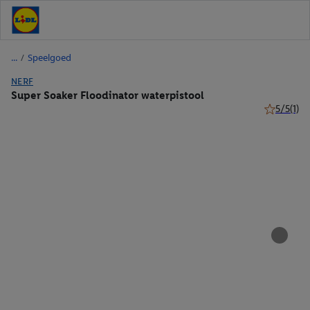
/
Speelgoed
NERF
Super Soaker Floodinator waterpistool
5/5
(1)
5 van 5 ste