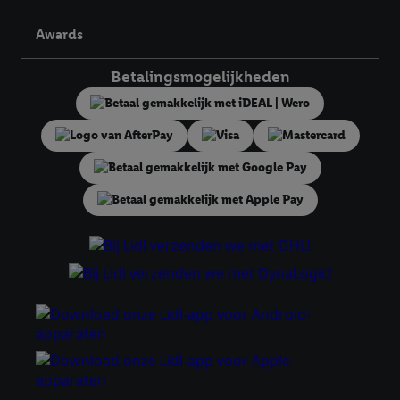
identifier maken met het e-mailadres dat je hebt opgegeven in
Lidl Plus, die gebruikt wordt om je te herkennen in diensten van
Awards
derden en om je in die diensten gepersonaliseerde reclame te
tonen. Voor dit doel kan jouw gehashte e-mailadres ook worden
Betalingsmogelijkheden
samengevoegd met andere identifiers of met identifiers die
door Criteo S.A. aan jou zijn toegewezen.
Als je hiervoor toestemming geeft, dan kunnen retargeting
advertenties worden weergegeven voor producten waarin je
eerder interesse hebt getoond (bijvoorbeeld door het product
in een winkelmandje van een online winkel te plaatsen maar het
niet te kopen). De retargeting advertenties kunnen op
verschillende eindapparaten en binnen verschillende Lidl-
diensten worden weergegeven, als verschillende eindapparaten
en Lidl-diensten, met behulp van jouw gehashte e-mailadres en
met eventuele andere identifiers of met identifiers waarover
Criteo S.A. beschikt, aan jou kunnen worden toegewezen.
Onder "Aanpassen" kun je aangeven met welke cookies en
vergelijkbare technieken en met welke verwerkingsdoeleinden
je instemt. Verder kan je er meer informatie vinden over de