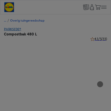
/
Overig tuingereedschap
PARKSIDE®
Compostbak 480 L
4.1/5
(33)
4.1 van 5 ster