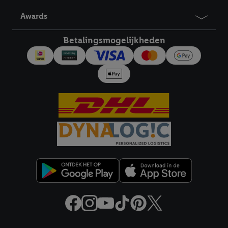
derden en om je in die diensten gepersonaliseerde reclame te
Awards
tonen. Voor dit doel kan jouw gehashte e-mailadres ook worden
samengevoegd met andere identifiers of met identifiers die
Betalingsmogelijkheden
door Criteo S.A. aan jou zijn toegewezen.
Als je hiervoor toestemming geeft, dan kunnen retargeting
advertenties worden weergegeven voor producten waarin je
eerder interesse hebt getoond (bijvoorbeeld door het product
in een winkelmandje van een online winkel te plaatsen maar het
niet te kopen). De retargeting advertenties kunnen op
verschillende eindapparaten en binnen verschillende Lidl-
diensten worden weergegeven, als verschillende eindapparaten
en Lidl-diensten, met behulp van jouw gehashte e-mailadres en
met eventuele andere identifiers of met identifiers waarover
Criteo S.A. beschikt, aan jou kunnen worden toegewezen.
Onder "Aanpassen" kun je aangeven met welke cookies en
vergelijkbare technieken en met welke verwerkingsdoeleinden
je instemt. Verder kan je er meer informatie vinden over de
gegevensverwerking.
Door te klikken op "Weigeren", kies je voor de optie dat er enkel