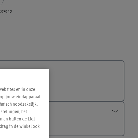
397942
ebsites en in onze
e op jouw eindapparaat
hnisch noodzakelijk,
tellingen, het
n en buiten de Lidl-
drag in de winkel ook