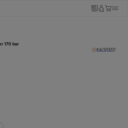
r 170 bar
4.6/5
(1377)
4.6 van 5 sterren (13