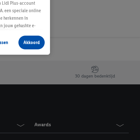
n Lidl Plus-account
A. een speciale online
te herkennen in
an jouw gehashte e-
aan jou zijn
ssen
Akkoord
r producten waarin je
 winkel te plaatsen
innen verschillende
 van jouw gehashte e-
30 dagen bedenktijd
an jou kunnen worden
erking.
en vergelijkbare
en. Meer informatie,
Awards
t moment in te
r
voor meer informatie