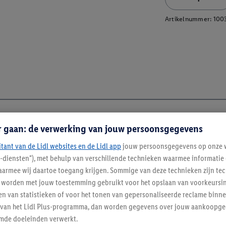
Artikelnummer:
100
r gaan: de verwerking van jouw persoonsgegevens
itant van de Lidl websites en de Lidl app
jouw persoonsgegevens op onze w
l-diensten"), met behulp van verschillende technieken waarmee informati
armee wij daartoe toegang krijgen. Sommige van deze technieken zijn tec
worden met jouw toestemming gebruikt voor het opslaan van voorkeursins
n van statistieken of voor het tonen van gepersonaliseerde reclame binne
ent van het Lidl Plus-programma, dan worden gegevens over jouw aankoopge
mde doeleinden verwerkt.