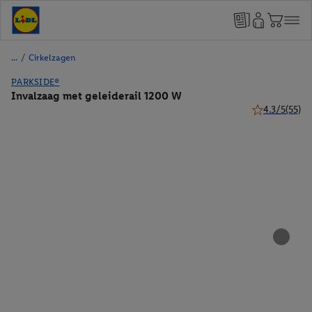
/
Cirkelzagen
PARKSIDE®
Invalzaag met geleiderail 1200 W
4.3/5
(55)
4.3 van 5 ster