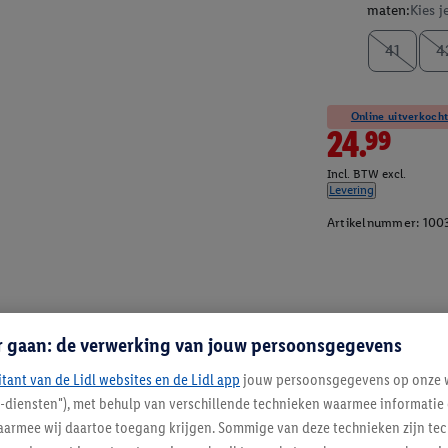
maten:
Kies j
41
4
Online uitverkocht
24.99
Incl. BTW excl.
Levering
Artikelnummer:
100
r gaan: de verwerking van jouw persoonsgegevens
itant van de Lidl websites en de Lidl app
jouw persoonsgegevens op onze w
l-diensten"), met behulp van verschillende technieken waarmee informati
armee wij daartoe toegang krijgen. Sommige van deze technieken zijn tec