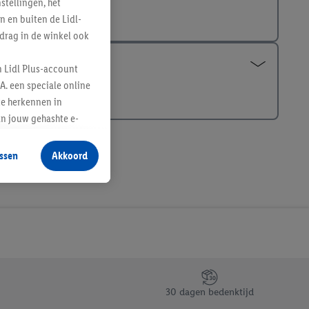
tellingen, het
n en buiten de Lidl-
drag in de winkel ook
n Lidl Plus-account
A. een speciale online
te herkennen in
an jouw gehashte e-
aan jou zijn
ssen
Akkoord
r producten waarin je
 winkel te plaatsen
innen verschillende
 van jouw gehashte e-
an jou kunnen worden
erking.
30 dagen bedenktijd
en vergelijkbare