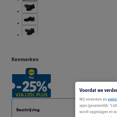
Kenmerken
Voordat we verde
Wij verwerken als
explo
apps (gezamenlijk: "Lid
Beschrijving
wordt opgeslagen en wa