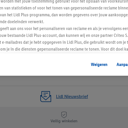
worden met jouw toestemming gebruikt voor het opslaan van voorkeursins
n van statistieken of voor het tonen van gepersonaliseerde reclame binne
ent van het Lidl Plus-programma, dan worden gegevens over jouw aankoopge
mde doeleinden verwerkt.
 geeft aan ons voor het personaliseren van reclame en als je vervolgens ee
ouw bestaande Lidl Plus-account, dan kunnen wij en onze partner Criteo S.
t e-mailadres dat je hebt opgegeven in Lidl Plus, die gebruikt wordt om je 
om je in die diensten gepersonaliseerde reclame te tonen. Voor dit doel k
mengevoegd met andere identifiers of met identifiers die door Criteo S.A. 
Weigeren
Aanpa
mming geeft, dan kunnen retargeting advertenties worden weergegeven voo
etoond (bijvoorbeeld door het product in een winkelmandje van een online
. De retargeting advertenties kunnen op verschillende eindapparaten en b
ergegeven, als verschillende eindapparaten en Lidl-diensten, met behulp
Lidl Nieuwsbrief
ele andere identifiers of met identifiers waarover Criteo S.A. beschikt, a
je aangeven met welke cookies en vergelijkbare technieken en met welke
e instemt. Verder kan je er meer informatie vinden over de gegevensverw
Veilig winkelen
eren", kies je voor de optie dat er enkel technisch noodzakelijke cookies 