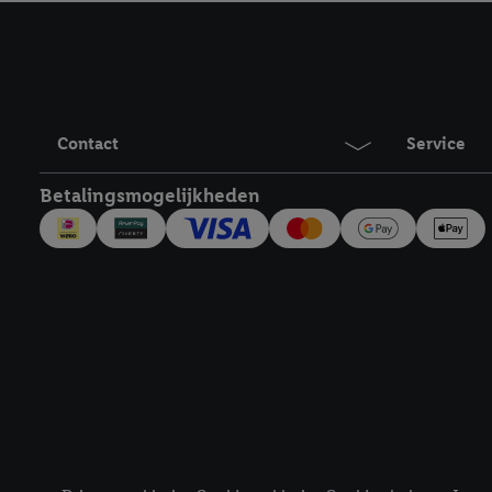
technieken worden gebr
Door op "Akkoord" te kl
inclusief over de opsl
trekken, vind je in onze
over de cookies die wij 
Contact
Service
Betalingsmogelijkheden
Juridische koppelingen