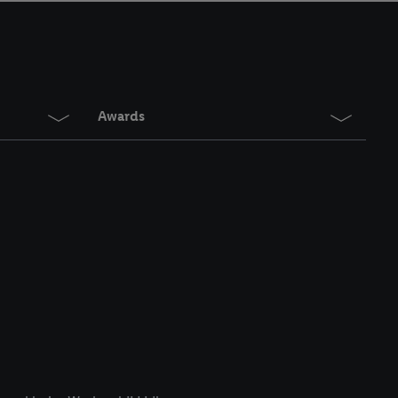
en. Meer informatie,
t moment in te
r
voor meer informatie
Awards