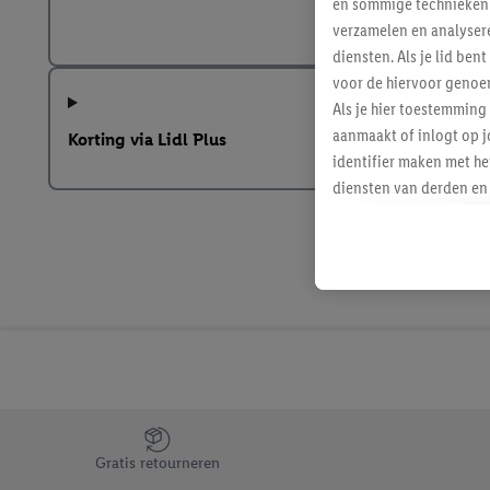
en sommige technieken 
verzamelen en analysere
diensten. Als je lid b
voor de hiervoor genoe
Als je hier toestemming
aanmaakt of inlogt op j
Korting via Lidl Plus
identifier maken met he
diensten van derden en 
mailadres ook worden sa
toegewezen.
Als je hiervoor toeste
eerder interesse hebt g
maar het niet te kopen)
Lidl-diensten worden we
mailadres en met eventu
toegewezen.
Onder "Aanpassen" kun 
Jouw voordelen bij ons als Lidl webshop klant
verwerkingsdoeleinden j
Gratis retourneren
Door te klikken op "Weig