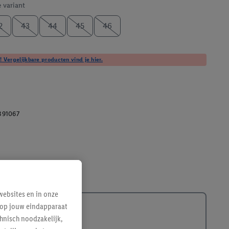
e variant
2
43
44
45
46
! Vergelijkbare producten vind je hier.
391067
ebsites en in onze
e op jouw eindapparaat
hnisch noodzakelijk,