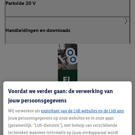
Parkside 20 V
Handleidingen en downloads
El
ke
Voordat we verder gaan: de verwerking van
kl
jouw persoonsgegevens
us
Wij verwerken als
exploitant van de Lidl websites en de Lidl app
jouw persoonsgegevens op onze websites en in onze apps
d
(gezamenlijk: "Lidl-diensten"), met behulp van verschillende
e
technieken waarmee informatie op jouw eindapparaat wordt