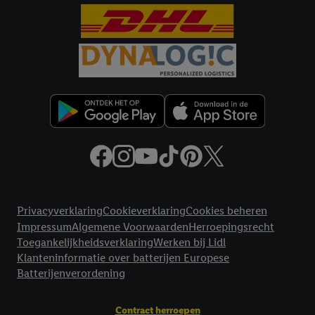
voor alle bovengenoemde doeleinden. Meer informatie,
inclusief over de opslagperiode van de gegevens en je recht om
jouw toestemming op elk gewenst moment in te trekken, vind je
in onze
privacyverklaring
.
Je vindt de impressum voor de Lidl
website hier.
Klik
hier
voor meer informatie over de cookies die
wij inzetten.
Juridische koppelingen
Privacyverklaring
Cookieverklaring
Cookies beheren
Impressum
Algemene Voorwaarden
Herroepingsrecht
Toegankelijkheidsverklaring
Werken bij Lidl
Klanteninformatie over batterijen Europese
Batterijenverordening
Contract herroepen