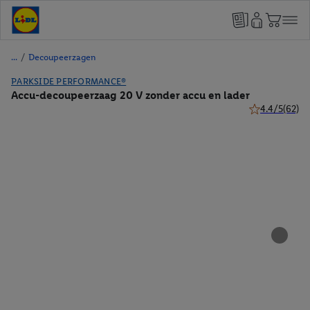
/
Decoupeerzagen
PARKSIDE PERFORMANCE®
Accu-decoupeerzaag 20 V zonder accu en lader
4.4/5
(62)
4.4 van 5 ster