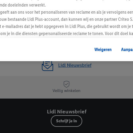
mde doeleinden verwerkt.
 geeft aan ons voor het personaliseren van reclame en als je vervolgens ee
ouw bestaande Lidl Plus-account, dan kunnen wij en onze partner Criteo S.
t e-mailadres dat je hebt opgegeven in Lidl Plus, die gebruikt wordt om je 
om je in die diensten gepersonaliseerde reclame te tonen. Voor dit doel k
mengevoegd met andere identifiers of met identifiers die door Criteo S.A. 
Weigeren
Aanpa
mming geeft, dan kunnen retargeting advertenties worden weergegeven voo
etoond (bijvoorbeeld door het product in een winkelmandje van een online
Lidl Nieuwsbrief
. De retargeting advertenties kunnen op verschillende eindapparaten en b
ergegeven, als verschillende eindapparaten en Lidl-diensten, met behulp
ele andere identifiers of met identifiers waarover Criteo S.A. beschikt, a
Veilig winkelen
je aangeven met welke cookies en vergelijkbare technieken en met welke
e instemt. Verder kan je er meer informatie vinden over de gegevensverw
Lidl Nieuwsbrief
eren", kies je voor de optie dat er enkel technisch noodzakelijke cookies 
uikt.
Schrijf je in
ikken, stem je in met alle verwerkingen voor alle bovengenoemde doeleind