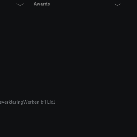
t moment in te
Awards
r
voor meer informatie
sverklaring
Werken bij Lidl