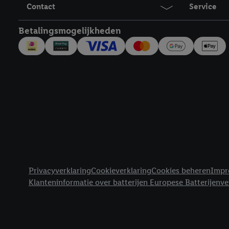
inclusief over de opsl
Contact
Service
trekken, vind je in onze
over de cookies die wij 
Betalingsmogelijkheden
Juridische koppelingen
Privacyverklaring
Cookieverklaring
Cookies beheren
Impr
Klanteninformatie over batterijen Europese Batterijenv