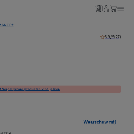
MANCE®
3.9/5
(27)
3.9 van 5 sterren (
! Vergelijkbare producten vind je hier.
Waarschuw mij
382716