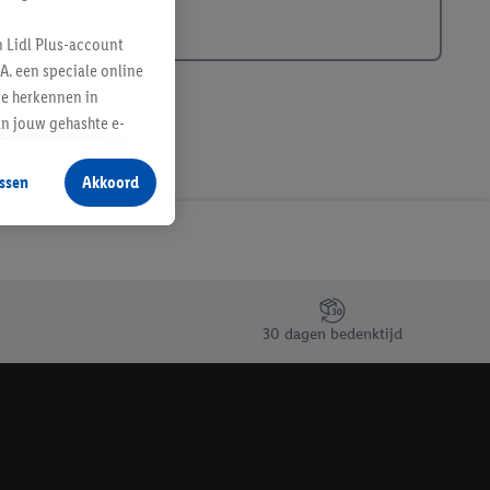
n Lidl Plus-account
A. een speciale online
te herkennen in
an jouw gehashte e-
aan jou zijn
ssen
Akkoord
r producten waarin je
 winkel te plaatsen
innen verschillende
 van jouw gehashte e-
an jou kunnen worden
30 dagen bedenktijd
erking.
en vergelijkbare
en. Meer informatie,