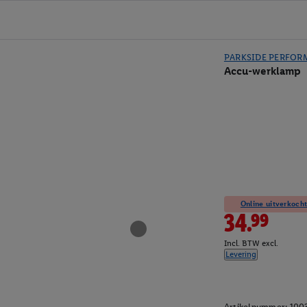
PARKSIDE PERFOR
Accu-werklamp
Online uitverkocht
34.99
Incl. BTW excl.
Levering
Artikelnummer:
100