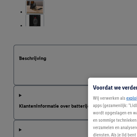
Beschrijving
Voordat we verde
Wij verwerken als
explo
apps (gezamenlijk: "Lid
Klanteninformatie over batterijen Europese Batterij
wordt opgeslagen en wa
en sommige technieken 
verzamelen en analysere
diensten. Als je lid b