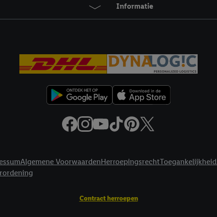
agperiode van de gegevens en je recht om jouw toestemming op elk gewens
Informatie
privacyverklaring
.
Je vindt de impressum voor de Lidl website hier.
Klik
hie
inzetten.
essum
Algemene Voorwaarden
Herroepingsrecht
Toegankelijkheid
erordening
Contract herroepen