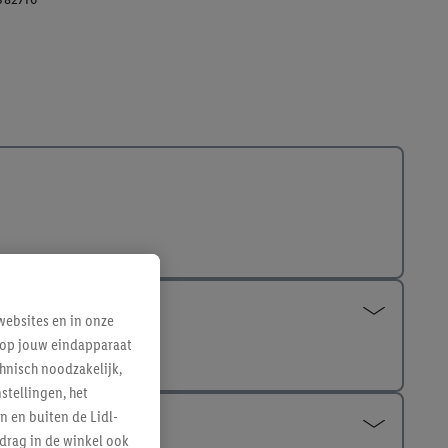
ebsites en in onze
e op jouw eindapparaat
hnisch noodzakelijk,
tellingen, het
n en buiten de Lidl-
drag in de winkel ook