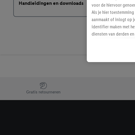
Handleidingen en downloads
voor de hiervoor genoe
Als je hier toestemming
aanmaakt of inlogt op j
identifier maken met he
diensten van derden en 
mailadres ook worden sa
toegewezen.
Als je hiervoor toeste
eerder interesse hebt g
maar het niet te kopen)
Lidl-diensten worden we
mailadres en met eventu
Jouw voordelen bij ons als Lidl webshop klant
toegewezen.
Gratis retourneren
Onder "Aanpassen" kun 
verwerkingsdoeleinden j
Door te klikken op "Weig
technieken worden gebr
Door op "Akkoord" te kl