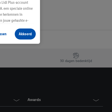
n Lidl Plus-account
A. een speciale online
te herkennen in
an jouw gehashte e-
aan jou zijn
ssen
Akkoord
r producten waarin je
 winkel te plaatsen
innen verschillende
 van jouw gehashte e-
30 dagen bedenktijd
an jou kunnen worden
erking.
en vergelijkbare
en. Meer informatie,
Awards
t moment in te
r
voor meer informatie