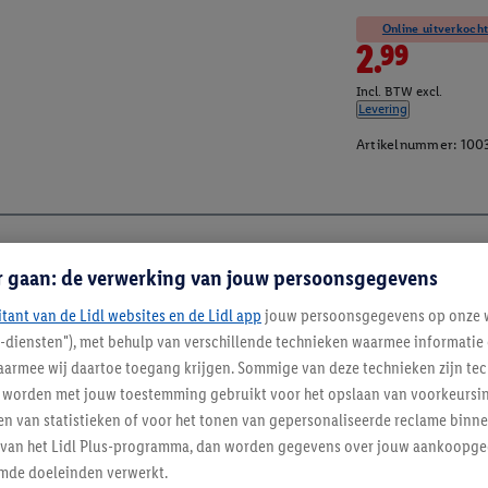
Online uitverkocht
2.99
Incl. BTW excl.
Levering
Artikelnummer:
100
r gaan: de verwerking van jouw persoonsgegevens
itant van de Lidl websites en de Lidl app
jouw persoonsgegevens op onze w
l-diensten"), met behulp van verschillende technieken waarmee informati
armee wij daartoe toegang krijgen. Sommige van deze technieken zijn tec
worden met jouw toestemming gebruikt voor het opslaan van voorkeursins
n van statistieken of voor het tonen van gepersonaliseerde reclame binne
ent van het Lidl Plus-programma, dan worden gegevens over jouw aankoopge
mde doeleinden verwerkt.