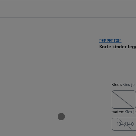
PEPPERTS!®
Korte kinder le
Kleur:
Kies je
maten:
Kies j
134/140