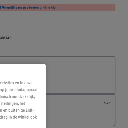
! Vergelijkbare producten vind je hier.
388348
ebsites en in onze
e op jouw eindapparaat
hnisch noodzakelijk,
tellingen, het
n en buiten de Lidl-
drag in de winkel ook