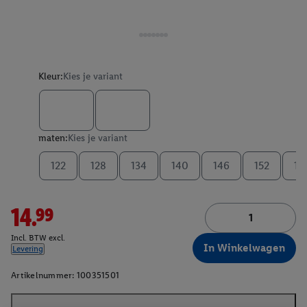
Kleur:
Kies je variant
maten:
Kies je variant
122
128
134
140
146
152
15
14.99
Incl. BTW excl.
In Winkelwagen
Levering
Artikelnummer:
100351501