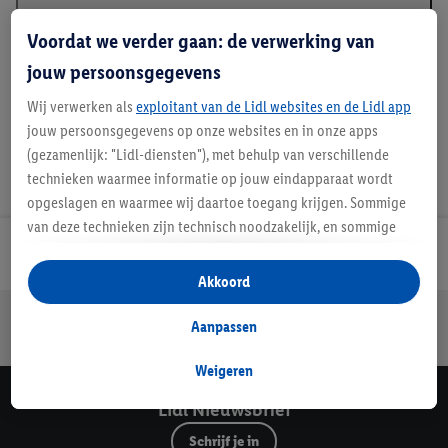
Beschrijving
Voordat we verder gaan: de verwerking van
jouw persoonsgegevens
Wij verwerken als
exploitant van de Lidl websites en de Lidl app
jouw persoonsgegevens op onze websites en in onze apps
(gezamenlijk: "Lidl-diensten"), met behulp van verschillende
technieken waarmee informatie op jouw eindapparaat wordt
opgeslagen en waarmee wij daartoe toegang krijgen. Sommige
van deze technieken zijn technisch noodzakelijk, en sommige
technieken worden met jouw toestemming gebruikt voor het
Lidl Nieuwsbrief
opslaan van voorkeursinstellingen, het verzamelen en
Akkoord
analyseren van statistieken of voor het tonen van
Jouw voordelen bij ons als Lidl webshop klant
gepersonaliseerde reclame binnen en buiten de Lidl-diensten.
Aanpassen
Gratis retourneren
Veilig winkelen
30 dagen bedenktijd
Als je lid bent van het Lidl Plus-programma, dan worden
gegevens over jouw aankoopgedrag in de winkel ook voor de
Weigeren
hiervoor genoemde doeleinden verwerkt.
Lidl Nieuwsbrief
Als je hier toestemming geeft aan ons voor het personaliseren
Schrijf je in
van reclame en als je vervolgens een Lidl Plus-account