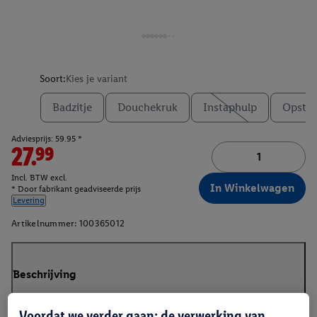
Soort:
Kies je variant
Badzitje
Douchekruk
Instaphulp
Opstap
Adviesprijs: 59.95 *
27.99
Incl. BTW excl.
In Winkelwagen
* Door fabrikant geadviseerde prijs
Levering
Artikelnummer:
100365012
Beschrijving
Voordat we verder gaan: de verwerking van