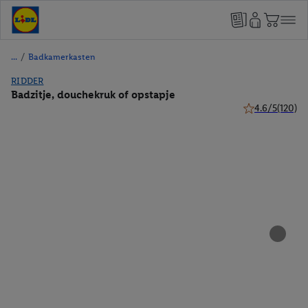
/
Badkamerkasten
RIDDER
Badzitje, douchekruk of opstapje
4.6/5
(120)
4.6 van 5 sterr