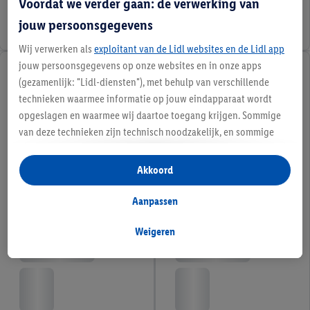
Voordat we verder gaan: de verwerking van
jouw persoonsgegevens
Wij verwerken als
exploitant van de Lidl websites en de Lidl app
jouw persoonsgegevens op onze websites en in onze apps
(gezamenlijk: "Lidl-diensten"), met behulp van verschillende
technieken waarmee informatie op jouw eindapparaat wordt
opgeslagen en waarmee wij daartoe toegang krijgen. Sommige
van deze technieken zijn technisch noodzakelijk, en sommige
technieken worden met jouw toestemming gebruikt voor het
opslaan van voorkeursinstellingen, het verzamelen en
Akkoord
analyseren van statistieken of voor het tonen van
gepersonaliseerde reclame binnen en buiten de Lidl-diensten.
Aanpassen
Als je lid bent van het Lidl Plus-programma, dan worden
gegevens over jouw aankoopgedrag in de winkel ook voor de
Weigeren
hiervoor genoemde doeleinden verwerkt.
Als je hier toestemming geeft aan ons voor het personaliseren
van reclame en als je vervolgens een Lidl Plus-account
aanmaakt of inlogt op jouw bestaande Lidl Plus-account, dan