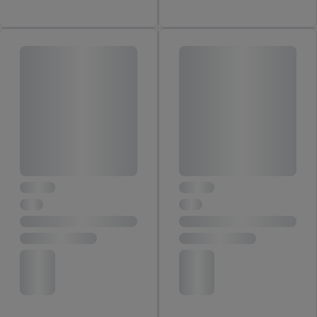
je instemt. Verder kan je er meer informatie vinden over de
gegevensverwerking.
Door te klikken op "Weigeren", kies je voor de optie dat er enkel
technisch noodzakelijke cookies en vergelijkbare technieken
worden gebruikt.
Door op "Akkoord" te klikken, stem je in met alle verwerkingen
voor alle bovengenoemde doeleinden. Meer informatie,
inclusief over de opslagperiode van de gegevens en je recht om
jouw toestemming op elk gewenst moment in te trekken, vind je
in onze
privacyverklaring
.
Je vindt de impressum voor de Lidl
website hier.
Klik
hier
voor meer informatie over de cookies die
wij inzetten.