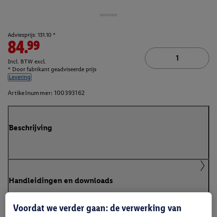
Adviesprijs: 131.10 *
84.99
Incl. BTW excl.
* Door fabrikant geadviseerde prijs
Levering
Artikelnummer:
100393162
Beschrijving
Handleidingen en downloads
Voordat we verder gaan: de verwerking van