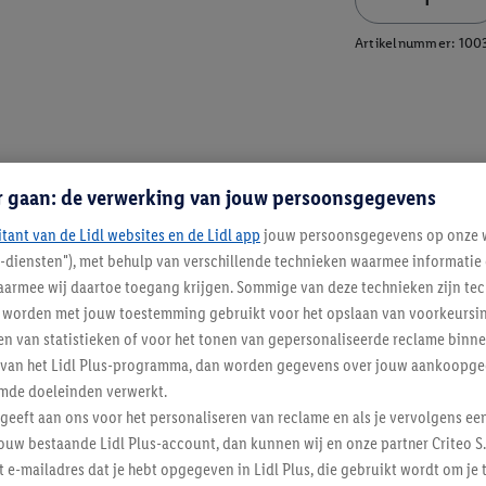
Artikelnummer:
100
r gaan: de verwerking van jouw persoonsgegevens
itant van de Lidl websites en de Lidl app
jouw persoonsgegevens op onze w
l-diensten"), met behulp van verschillende technieken waarmee informati
armee wij daartoe toegang krijgen. Sommige van deze technieken zijn tec
worden met jouw toestemming gebruikt voor het opslaan van voorkeursins
n van statistieken of voor het tonen van gepersonaliseerde reclame binne
ent van het Lidl Plus-programma, dan worden gegevens over jouw aankoopge
mde doeleinden verwerkt.
 geeft aan ons voor het personaliseren van reclame en als je vervolgens ee
ouw bestaande Lidl Plus-account, dan kunnen wij en onze partner Criteo S.
t e-mailadres dat je hebt opgegeven in Lidl Plus, die gebruikt wordt om je 