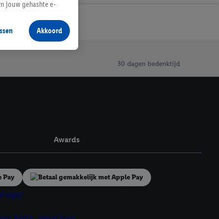
an jouw gehashte e-
aan jou zijn
ssen
Akkoord
r producten waarin je
 winkel te plaatsen
innen verschillende
30 dagen bedenktijd
 van jouw gehashte e-
an jou kunnen worden
erking.
en vergelijkbare
Awards
en. Meer informatie,
t moment in te
r
voor meer informatie