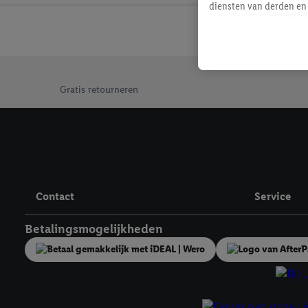
diensten van derden en 
mailadres ook worden sa
toegewezen.
Als je hiervoor toeste
eerder interesse hebt g
Jouw voordelen bij ons als Lidl webshop klant
maar het niet te kopen)
Gratis retourneren
Lidl-diensten worden we
mailadres en met eventu
toegewezen.
Onder "Aanpassen" kun 
verwerkingsdoeleinden j
Door te klikken op "Weig
Contact
Service
technieken worden gebr
Door op "Akkoord" te kl
Betalingsmogelijkheden
inclusief over de opsl
trekken, vind je in onze
over de cookies die wij 