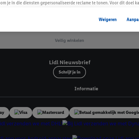
om je in die diensten gepersonaliseerde reclame te tonen. Voor dit doel k
mengevoegd met andere identifiers of met identifiers die door Criteo S.A. 
Lidl Nieuwsbrief
Weigeren
Aanpa
mming geeft, dan kunnen retargeting advertenties worden weergegeven voo
etoond (bijvoorbeeld door het product in een winkelmandje van een online
. De retargeting advertenties kunnen op verschillende eindapparaten en b
Veilig winkelen
ergegeven, als verschillende eindapparaten en Lidl-diensten, met behulp
ele andere identifiers of met identifiers waarover Criteo S.A. beschikt, a
Lidl Nieuwsbrief
je aangeven met welke cookies en vergelijkbare technieken en met welke
Schrijf je in
e instemt. Verder kan je er meer informatie vinden over de gegevensverw
eren", kies je voor de optie dat er enkel technisch noodzakelijke cookies 
Informatie
uikt.
ikken, stem je in met alle verwerkingen voor alle bovengenoemde doeleind
agperiode van de gegevens en je recht om jouw toestemming op elk gewens
privacyverklaring
.
Je vindt de impressum voor de Lidl website hier.
Klik
hie
inzetten.