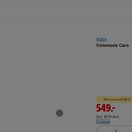
ROBA
Commode Caro
Wees er snel bij!
Er 
549.-
Incl. BTW excl.
Levering