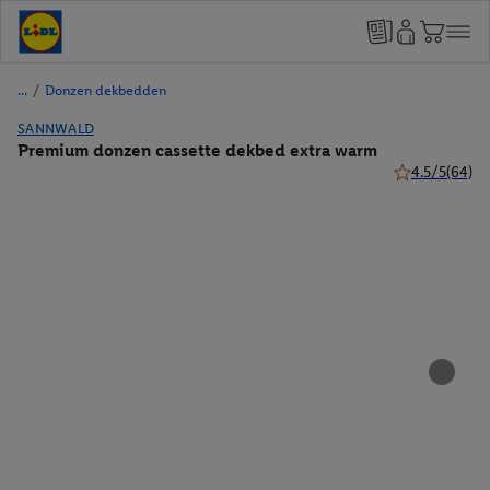
/
Donzen dekbedden
SANNWALD
Premium donzen cassette dekbed extra warm
4.5/5
(64)
4.5 van 5 ster