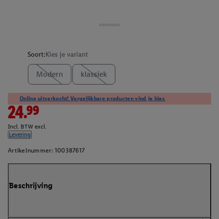
Soort:
Kies je variant
Modern
klassiek
Online uitverkocht! Vergelijkbare producten vind je hier.
24.99
Incl. BTW excl.
Levering
Artikelnummer:
100387617
Beschrijving