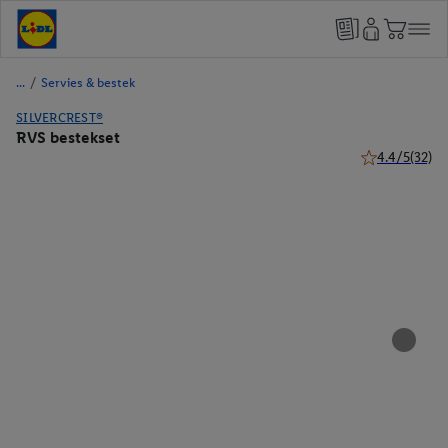
/
Servies & bestek
SILVERCREST®
RVS bestekset
4.4/5
(32)
4.4 van 5 ster