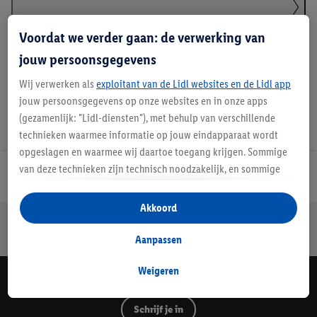
Details over productveiligheid
Voordat we verder gaan: de verwerking van
jouw persoonsgegevens
Wij verwerken als
exploitant van de Lidl websites en de Lidl app
jouw persoonsgegevens op onze websites en in onze apps
(gezamenlijk: "Lidl-diensten"), met behulp van verschillende
technieken waarmee informatie op jouw eindapparaat wordt
opgeslagen en waarmee wij daartoe toegang krijgen. Sommige
van deze technieken zijn technisch noodzakelijk, en sommige
Lidl Nieuwsbrief
technieken worden met jouw toestemming gebruikt voor het
opslaan van voorkeursinstellingen, het verzamelen en
Akkoord
analyseren van statistieken of voor het tonen van
Jouw voordelen bij ons als Lidl webshop klant
gepersonaliseerde reclame binnen en buiten de Lidl-diensten.
Gratis retourneren
Veilig winkelen
30 dagen bedenktijd
Aanpassen
Als je lid bent van het Lidl Plus-programma, dan worden
gegevens over jouw aankoopgedrag in de winkel ook voor de
Weigeren
Lidl Nieuwsbrief
hiervoor genoemde doeleinden verwerkt.
Als je hier toestemming geeft aan ons voor het personaliseren
Schrijf je in