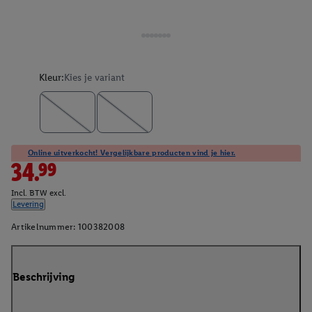
Kleur:
Kies je variant
Online uitverkocht! Vergelijkbare producten vind je hier.
34.99
Incl. BTW excl.
Levering
Artikelnummer:
100382008
Beschrijving