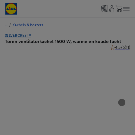
/
Kachels & heaters
SILVERCREST®
Toren ventilatorkachel 1500 W, warme en koude lucht
4.5/5
(11)
4.5 van 5 ster