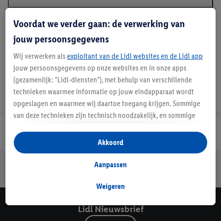
Voordat we verder gaan: de verwerking van
Handleidingen en downloads
jouw persoonsgegevens
Wij verwerken als
exploitant van de Lidl websites en de Lidl app
jouw persoonsgegevens op onze websites en in onze apps
(gezamenlijk: "Lidl-diensten"), met behulp van verschillende
technieken waarmee informatie op jouw eindapparaat wordt
opgeslagen en waarmee wij daartoe toegang krijgen. Sommige
van deze technieken zijn technisch noodzakelijk, en sommige
technieken worden met jouw toestemming gebruikt voor het
Lidl Nieuwsbrief
opslaan van voorkeursinstellingen, het verzamelen en
Akkoord
analyseren van statistieken of voor het tonen van
Jouw voordelen bij ons als Lidl webshop klant
gepersonaliseerde reclame binnen en buiten de Lidl-diensten.
Aanpassen
Als je lid bent van het Lidl Plus-programma, dan worden
Gratis retourneren
Veilig winkelen
30 dagen bedenktijd
gegevens over jouw aankoopgedrag in de winkel ook voor de
Weigeren
hiervoor genoemde doeleinden verwerkt.
Lidl Nieuwsbrief
Als je hier toestemming geeft aan ons voor het personaliseren