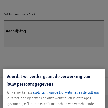
Artikelnummer:
77370
Beschrijving
Voordat we verder gaan: de verwerking van
jouw persoonsgegevens
Lidl Nieuwsbrief
Wij verwerken als
exploitant van de Lidl websites en de Lidl app
jouw persoonsgegevens op onze websites en in onze apps
Jouw voordelen bij ons als Lidl webshop klant
(gezamenlijk: "Lidl-diensten"), met behulp van verschillende
Gratis retourneren
Veilig winkelen
30 dagen bedenktijd