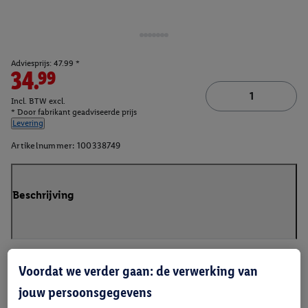
Adviesprijs: 47.99 *
34.99
Incl. BTW excl.
* Door fabrikant geadviseerde prijs
Levering
Artikelnummer:
100338749
Beschrijving
Voordat we verder gaan: de verwerking van
jouw persoonsgegevens