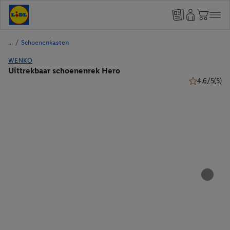
/
Schoenenkasten
WENKO
Uittrekbaar schoenenrek Hero
4.6/5
(5)
4.6 van 5 ste