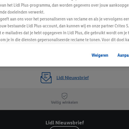
ent van het Lidl Plus-programma, dan worden gegevens over jouw aankoopge
mde doeleinden verwerkt.
 geeft aan ons voor het personaliseren van reclame en als je vervolgens ee
ouw bestaande Lidl Plus-account, dan kunnen wij en onze partner Criteo S.
t e-mailadres dat je hebt opgegeven in Lidl Plus, die gebruikt wordt om je 
om je in die diensten gepersonaliseerde reclame te tonen. Voor dit doel k
mengevoegd met andere identifiers of met identifiers die door Criteo S.A. 
Weigeren
Aanpa
mming geeft, dan kunnen retargeting advertenties worden weergegeven voo
etoond (bijvoorbeeld door het product in een winkelmandje van een online
. De retargeting advertenties kunnen op verschillende eindapparaten en b
Lidl Nieuwsbrief
ergegeven, als verschillende eindapparaten en Lidl-diensten, met behulp
ele andere identifiers of met identifiers waarover Criteo S.A. beschikt, a
je aangeven met welke cookies en vergelijkbare technieken en met welke
Veilig winkelen
e instemt. Verder kan je er meer informatie vinden over de gegevensverw
eren", kies je voor de optie dat er enkel technisch noodzakelijke cookies 
Lidl Nieuwsbrief
uikt.