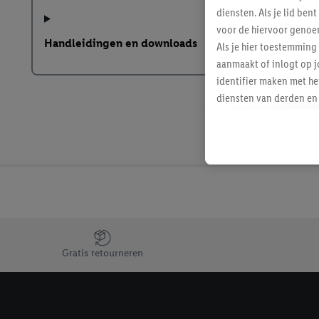
diensten. Als je lid b
voor de hiervoor genoe
Handleidingen en downloads
Als je hier toestemming
aanmaakt of inlogt op j
identifier maken met he
diensten van derden en 
mailadres ook worden sa
toegewezen.
Als je hiervoor toeste
eerder interesse hebt g
maar het niet te kopen)
Lidl-diensten worden we
mailadres en met eventu
toegewezen.
Jouw voordelen bij ons als Lidl webshop klant
Onder "Aanpassen" kun 
Gratis retourneren
verwerkingsdoeleinden j
Door te klikken op "Weig
technieken worden gebr