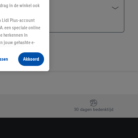
drag in de winkel ook
n Lidl Plus-account
A. een speciale online
te herkennen in
an jouw gehashte e-
aan jou zijn
ssen
Akkoord
r producten waarin je
 winkel te plaatsen
innen verschillende
 van jouw gehashte e-
an jou kunnen worden
30 dagen bedenktijd
erking.
en vergelijkbare