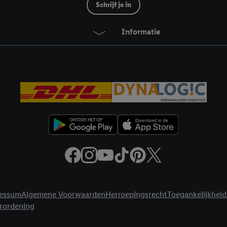
ikken, stem je in met alle verwerkingen voor alle bovengenoemde doeleind
Schrijf je in
agperiode van de gegevens en je recht om jouw toestemming op elk gewens
privacyverklaring
.
Je vindt de impressum voor de Lidl website hier.
Klik
hie
Informatie
inzetten.
essum
Algemene Voorwaarden
Herroepingsrecht
Toegankelijkheid
erordening