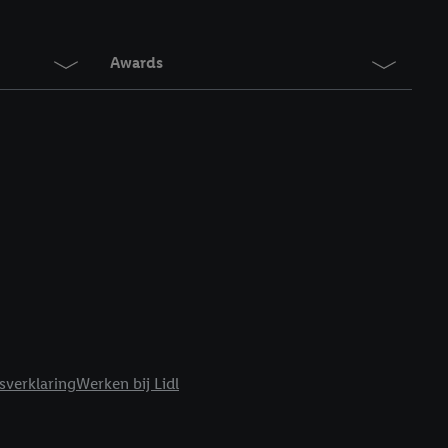
en. Meer informatie,
t moment in te
r
voor meer informatie
Awards
sverklaring
Werken bij Lidl