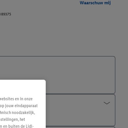
Waarschuw mij
389375
ebsites en in onze
e op jouw eindapparaat
hnisch noodzakelijk,
tellingen, het
n en buiten de Lidl-