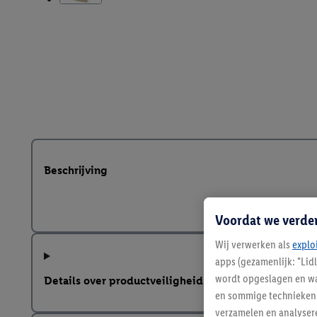
Beschrijving
Voordat we verde
Wij verwerken als
explo
apps (gezamenlijk: "Lid
wordt opgeslagen en wa
Details over productveiligheid
en sommige technieken 
verzamelen en analysere