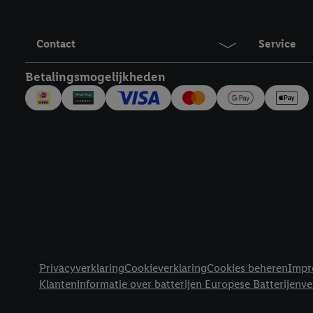
Door op "Akkoord" te kl
inclusief over de opsl
trekken, vind je in onze
Contact
Service
over de cookies die wij 
Betalingsmogelijkheden
Juridische koppelingen
Privacyverklaring
Cookieverklaring
Cookies beheren
Impr
Klanteninformatie over batterijen Europese Batterijenv