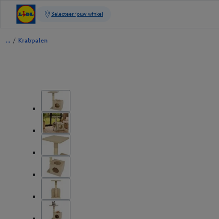
/
Krabpalen