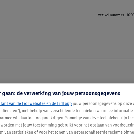
Artikelnummer:
100
r gaan: de verwerking van jouw persoonsgegevens
itant van de Lidl websites en de Lidl app
jouw persoonsgegevens op onze w
l-diensten"), met behulp van verschillende technieken waarmee informati
armee wij daartoe toegang krijgen. Sommige van deze technieken zijn tec
worden met jouw toestemming gebruikt voor het opslaan van voorkeursins
n van statistieken of voor het tonen van gepersonaliseerde reclame binne