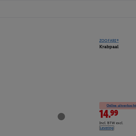
ZOOFARI®
Krabpaal
Online uitverkocht
14.99
Incl. BTW excl.
Levering