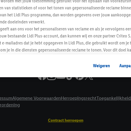
worden met jouw toestemming gebruikt voor het opslaan van voorkeursins
Informatie
n van statistieken of voor het tonen van gepersonaliseerde reclame binne
ent van het Lidl Plus-programma, dan worden gegevens over jouw aankoopge
mde doeleinden verwerkt.
 geeft aan ons voor het personaliseren van reclame en als je vervolgens ee
ouw bestaande Lidl Plus-account, dan kunnen wij en onze partner Criteo S.
t e-mailadres dat je hebt opgegeven in Lidl Plus, die gebruikt wordt om je 
om je in die diensten gepersonaliseerde reclame te tonen. Voor dit doel k
mengevoegd met andere identifiers of met identifiers die door Criteo S.A. 
Weigeren
Aanpa
mming geeft, dan kunnen retargeting advertenties worden weergegeven voo
etoond (bijvoorbeeld door het product in een winkelmandje van een online
. De retargeting advertenties kunnen op verschillende eindapparaten en b
ergegeven, als verschillende eindapparaten en Lidl-diensten, met behulp
essum
Algemene Voorwaarden
Herroepingsrecht
Toegankelijkheid
ele andere identifiers of met identifiers waarover Criteo S.A. beschikt, a
erordening
je aangeven met welke cookies en vergelijkbare technieken en met welke
e instemt. Verder kan je er meer informatie vinden over de gegevensverw
Contract herroepen
eren", kies je voor de optie dat er enkel technisch noodzakelijke cookies 