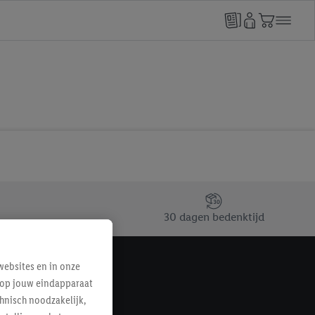
30 dagen bedenktijd
ebsites en in onze
e op jouw eindapparaat
hnisch noodzakelijk,