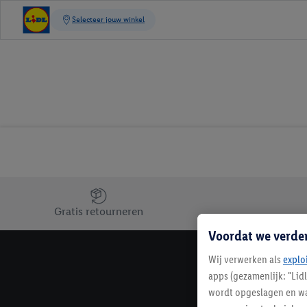
Jouw voordelen bij ons als Lidl webshop klant
Gratis retourneren
Voordat we verde
Wij verwerken als
explo
apps (gezamenlijk: "Lid
wordt opgeslagen en wa