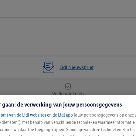
Lidl Nieuwsbrief
Veilig winkelen
r gaan: de verwerking van jouw persoonsgegevens
itant van de Lidl websites en de Lidl app
Lidl Nieuwsbrief
jouw persoonsgegevens op onze w
l-diensten"), met behulp van verschillende technieken waarmee informati
Schrijf je in
armee wij daartoe toegang krijgen. Sommige van deze technieken zijn tec