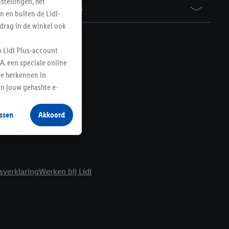
tellingen, het
Awards
n en buiten de Lidl-
drag in de winkel ook
n Lidl Plus-account
A. een speciale online
te herkennen in
an jouw gehashte e-
aan jou zijn
ssen
Akkoord
r producten waarin je
 winkel te plaatsen
innen verschillende
 van jouw gehashte e-
sverklaring
Werken bij Lidl
an jou kunnen worden
erking.
en vergelijkbare